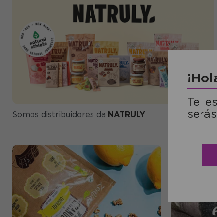
¡Hol
Te e
serás
Somos distribuidores da
NATRULY