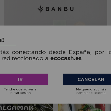
a!
stás conectando desde España, por l
ecocash.es
 redireccionado a
Somos distribuidores de
BAMBÚ
IR
CANCELAR
Tendré que volver a
Me quedo aquí sin
iniciar sesión
cambiar el idioma