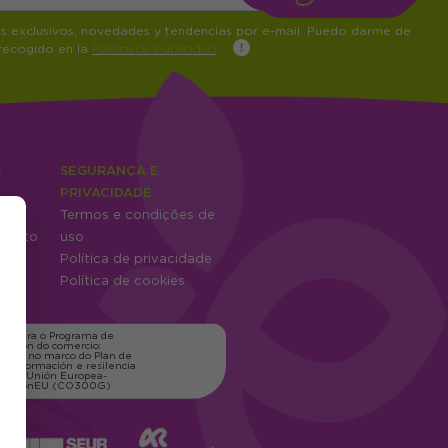
os exclusivos, novedades y tendencias por e-mail. Puedo darme de
 recogido en la
Política de Publicidad
.
O
SEGURANÇA E
PRIVACIDADE
es
Termos e condições de
mento
uso
tes
Política de privacidade
Política de cookies
ns para o Programa de
zación do comercio:
xico, no marco do Plan de
transformación e resilencia
o pola Unión Europea-
erationEU (CO300G)