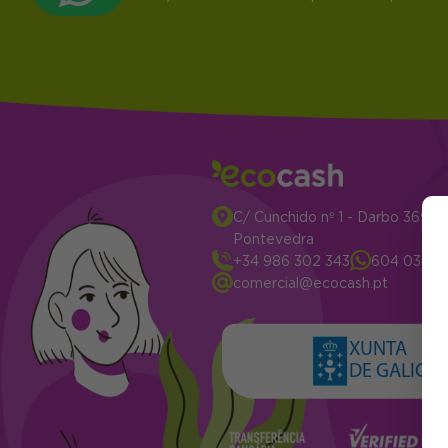
C/ Cunchido nº 1 - Darbo 3694
Pontevedra
+34 986 302 343
604 034 2
comercial@ecocash.pt
XUNTA
DE GALICIA