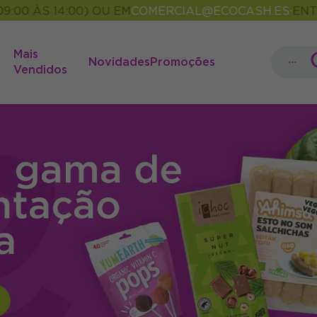
14:00) OU EM
COMERCIAL@ECOCASH.ES
ENTREGAS E
•
Mais
...
Novidades
Promoções
Vendidos