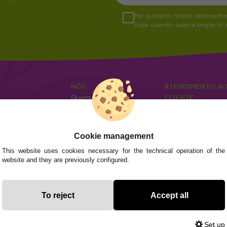
Me gustaría recibir descuent
baja cuando quiera según lo
NÓS
ATENDIMENTO A
Quem somos
CLIENTE
Info
Envios e devoluçõ
0
Cangas
Métodos de paga
Perguntas frequen
04
Cookie management
Contato
This website uses cookies necessary for the technical operation of the
website and they are previously configured.
Subvenció
Financiado pola
Plan de Recuperación
moderni
Unión Europea
Fondo Tecnoló
Transformación
recuperación, 
NextGenerationEU
y Resiliencia
finaciad
To reject
Accept all
NextGen
Set up