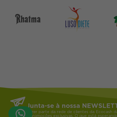
Junta-se à nossa NEWSLET
Fazer parte da rede de clientes da Ecocash d
e promoções exclusivas. O que está esperando