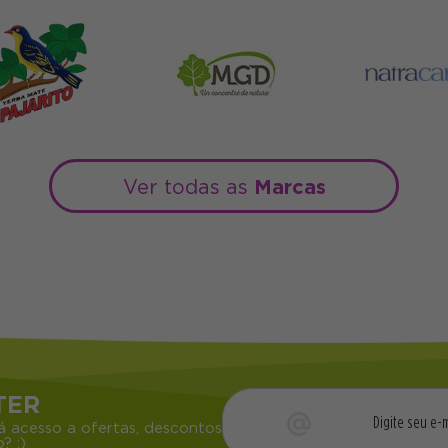
Marcas
Ver todas as
TER
á acesso a ofertas, descontos
? ;)