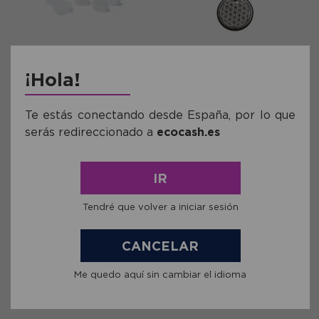
Ref: DPH6161
Ref: FP07903
¡Hola!
Huevo de Ema Cristal de Roca
Llavero de Shungit Flor de la
en Bolsa de Organza
Vida
Te estás conectando desde España, por lo que
5,59€
11,58€
serás redireccionado a
ecocash.es
comprar
comprar
IR
Tendré que volver a iniciar sesión
CANCELAR
Me quedo aquí sin cambiar el idioma