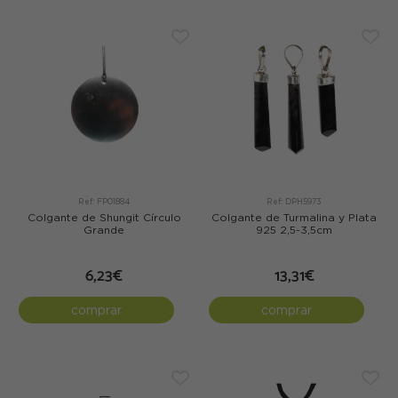
Ref: FP01884
Ref: DPH5973
Colgante de Shungit Círculo
Colgante de Turmalina y Plata
Grande
925 2,5-3,5cm
6,23€
13,31€
comprar
comprar