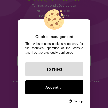
Termos e condições de uso
Política de privacidade
Política de cookies
Cookie management
This website uses cookies necessary for
the technical operation of the website
and they are previously configured.
To reject
DISTRIBUIÇÃO DE ALIMENTOS ORGÂNICOS E HERBORÁRIO
Copyright © 2026 ·
www.ecocash.pt
Accept all
·
Ecocash Productos Orgánicos S.C
Set up