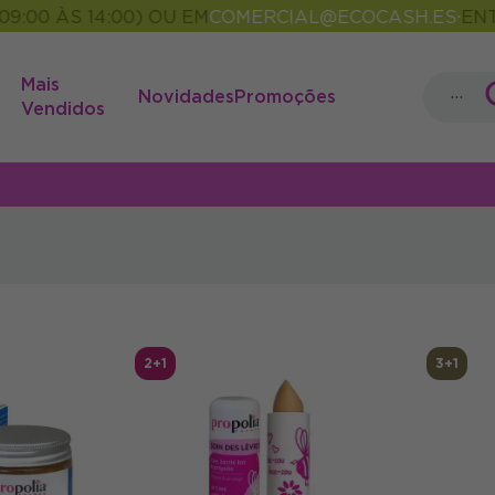
 ÀS 14:00) OU EM
COMERCIAL@ECOCASH.ES
ENTREGA
•
Mais
...
Novidades
Promoções
Vendidos
2+1
3+1