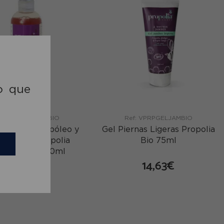
o que
ef: VPRPGELINTIBIO
Ref: VPRPGELJAMBIO
timo con Propóleo y
Gel Piernas Ligeras Propolia
l del Té Propolia
Bio 75ml
opolia Bio 200ml
14,63€
15,42€
comprar
comprar