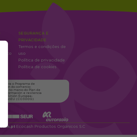
O
SEGURANÇA E
PRIVACIDADE
es
Termos e condições de
mento
uso
tes
Política de privacidade
Política de cookies
ns para o Programa de
zación do comercio:
xico, no marco do Plan de
transformación e resilencia
o pola Unión Europea-
erationEU (CO300G)
cash.pt
·
Ecocash Productos Orgánicos S.C