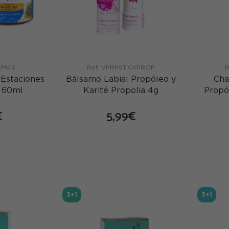
UM4S
Ref: VPRPSTICKPROP
R
 Estaciones
Bálsamo Labial Propóleo y
Cha
o 60ml
Karité Propolia 4g
Propó
€
5,99€
mprar
comprar
3+1
3+1