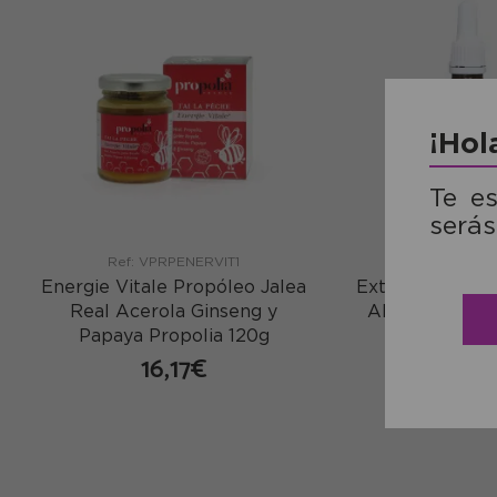
¡Hol
Te e
serás
Ref: VPRPENERVIT1
Ref: VPRPE
Energie Vitale Propóleo Jalea
Extracto de Pro
Real Acerola Ginseng y
Alcohol Propo
Papaya Propolia 120g
15,06
16,17€
co
comprar