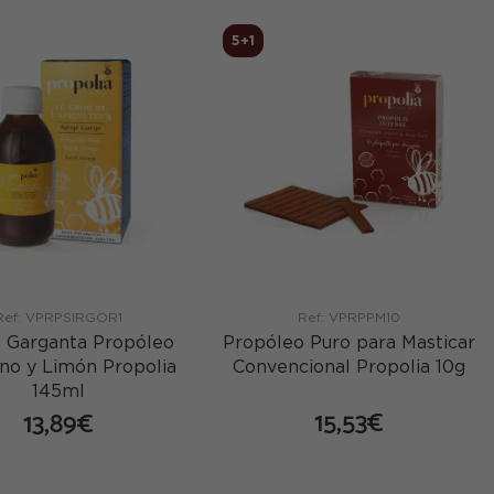
5+1
Ref: VPRPSIRGOR1
Ref: VPRPPM10
 Garganta Propóleo
Propóleo Puro para Masticar
ino y Limón Propolia
Convencional Propolia 10g
145ml
15,53€
13,89€
comprar
comprar