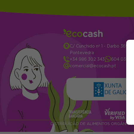
C/ Cunchido nº 1 - Darbo 3694
Pontevedra
+34 986 302 343
604 034 2
comercial@ecocash.pt
XUNTA
DE GALICIA
DISTRIBUIÇÃO DE ALIMENTOS ORGÂNICO