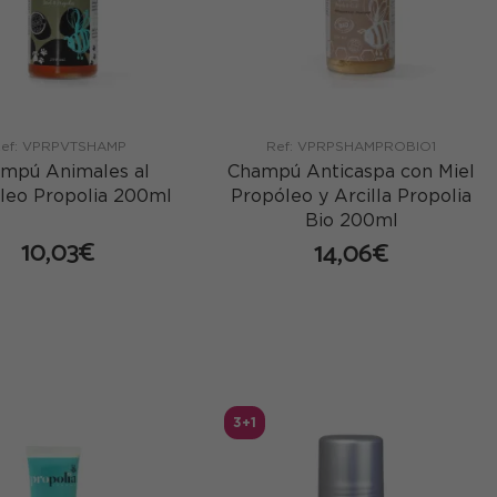
ef: VPRPVTSHAMP
Ref: VPRPSHAMPROBIO1
mpú Animales al
Champú Anticaspa con Miel
leo Propolia 200ml
Propóleo y Arcilla Propolia
Bio 200ml
10,03€
14,06€
comprar
comprar
3+1