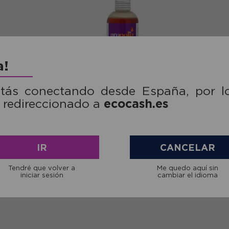
a!
stás conectando desde España, por l
ecocash.es
 redireccionado a
SAG
Ref: VPRPGELDOUCEBIO1
R
póleo sin
Gel de Ducha Activo con
Gel ín
lia 30ml
Propóleo y Mandarina
Árbo
IR
CANCELAR
Propolia Bio 200ml
Pr
€
10,41€
Tendré que volver a
Me quedo aquí sin
iniciar sesión
cambiar el idioma
mprar
comprar