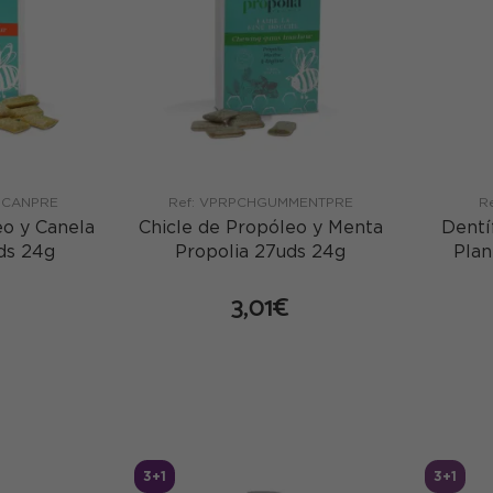
MCANPRE
Ref: VPRPCHGUMMENTPRE
R
eo y Canela
Chicle de Propóleo y Menta
Dentí
ds 24g
Propolia 27uds 24g
Plan
3,01€
mprar
comprar
3+1
3+1