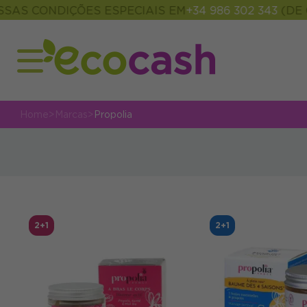
CONDIÇÕES ESPECIAIS EM
+34 986 302 343
(DE 09:00
Home
>
Marcas
>
Propolia
2+1
2+1