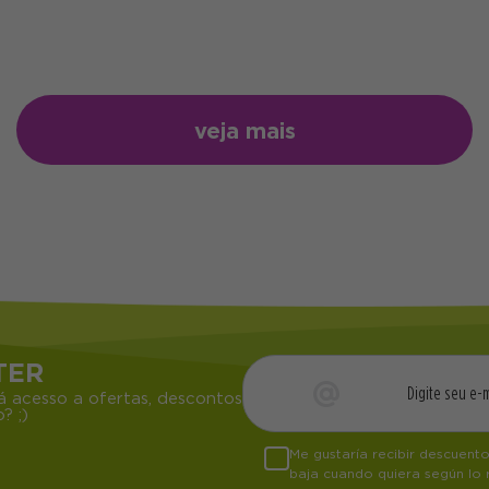
veja mais
TER
á acesso a ofertas, descontos
? ;)
Me gustaría recibir descuent
baja cuando quiera según lo