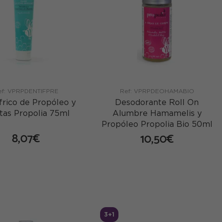
ef: VPRPDENTIFPRE
Ref: VPRPDEOHAMABIO
frico de Propóleo y
Desodorante Roll On
tas Propolia 75ml
Alumbre Hamamelis y
Propóleo Propolia Bio 50ml
8,07€
10,50€
comprar
comprar
3+1