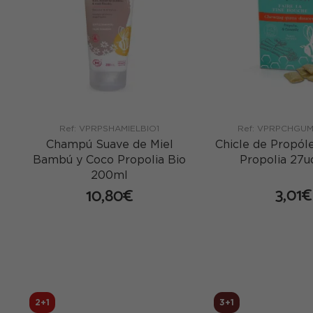
Ref: VPRPSHAMIELBIO1
Ref: VPRPCHGU
Champú Suave de Miel
Chicle de Propól
Bambú y Coco Propolia Bio
Propolia 27u
200ml
3,01€
10,80€
co
comprar
2+1
3+1