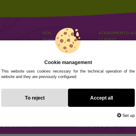
NÓS
ATENDIMENTO A
Quem somos
CLIENTE
Info
Envios e devoluçõ
0
Cangas
Métodos de paga
Perguntas frequen
04
Cookie management
Contato
This website uses cookies necessary for the technical operation of the
website and they are previously configured.
Subvenció
Financiado pola
Plan de Recuperación
moderni
Unión Europea
Fondo Tecnoló
Transformación
recuperación, 
NextGenerationEU
y Resiliencia
finaciad
To reject
Accept all
NextGen
Set up
S E HERBORÁRIO
Copyright © 2026 ·
www.eco