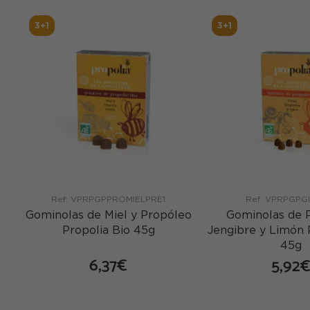
3+1
3+1
Ref: VPRPGPPROMIELPRE1
Ref: VPRPGPG
Gominolas de Miel y Propóleo
Gominolas de 
Propolia Bio 45g
Jengibre y Limón 
45g
6,37€
5,92
comprar
co