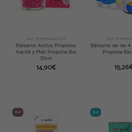
Ref: VPRPBAUMACTI1
Ref: VPRPBA
Bálsamo Activo Propóleo
Bálsamo de las 4
Karité y Miel Propolia Bio
Propolia Bi
30ml
15,26
14,90€
co
comprar
3+1
3+1