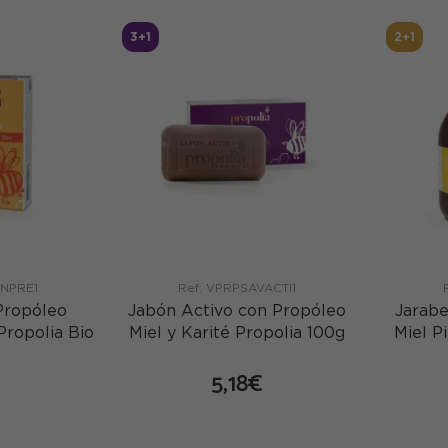
3+1
2+1
INPRE1
Ref: VPRPSAVACTI1
Propóleo
Jabón Activo con Propóleo
Jarabe
Propolia Bio
Miel y Karité Propolia 100g
Miel P
5,18€
€
comprar
mprar