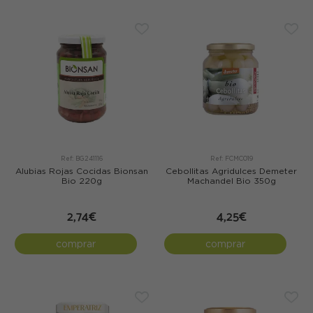
Ref: BG241116
Ref: FCMC019
Alubias Rojas Cocidas Bionsan
Cebollitas Agridulces Demeter
Bio 220g
Machandel Bio 350g
2,74€
4,25€
comprar
comprar