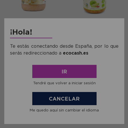
Ref: FCMC012
Ref: BG4102017
¡Hola!
Chucrut Grande Demeter
Col Blanca Lactofermentada
Machandel Bio 680g
con Pimentón Picante Bionsan
Bio 420g
Te estás conectando desde España, por lo que
3,70€
5,21€
serás redireccionado a
ecocash.es
comprar
comprar
IR
Tendré que volver a iniciar sesión
CANCELAR
Me quedo aquí sin cambiar el idioma