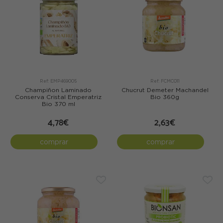
Ref: EMP469005
Ref: FCMC011
Champiñon Laminado
Chucrut Demeter Machandel
Conserva Cristal Emperatriz
Bio 360g
Bio 370 ml
4,78€
2,63€
comprar
comprar