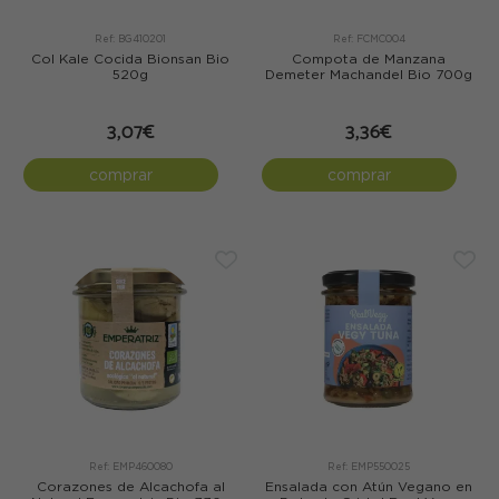
Ref: BG410201
Ref: FCMC004
Col Kale Cocida Bionsan Bio
Compota de Manzana
520g
Demeter Machandel Bio 700g
3,07€
3,36€
comprar
comprar
Ref: EMP460080
Ref: EMP550025
Corazones de Alcachofa al
Ensalada con Atún Vegano en