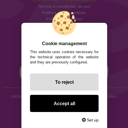
Termos e condições de uso
Política de privacidade
Política de cookies
Cookie management
This website uses cookies necessary for
the technical operation of the website
and they are previously configured.
To reject
DISTRIBUIÇÃO DE ALIMENTOS ORGÂNICOS E HERBORÁRIO
Copyright © 2026 ·
www.ecocash.pt
Accept all
·
Ecocash Productos Orgánicos S.C
Set up