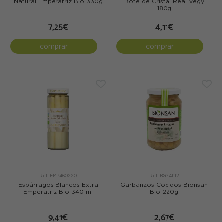
Natural Emperatriz Bio 330g
Bote de Cristal Real Vegy
180g
7,25€
4,11€
comprar
comprar
Ref: EMP460220
Ref: BG241112
Espárragos Blancos Extra
Garbanzos Cocidos Bionsan
Emperatriz Bio 340 ml
Bio 220g
9,41€
2,67€