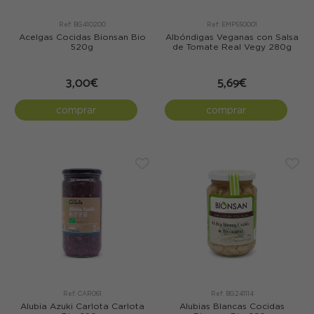
Ref: BG410200
Ref: EMP550001
Acelgas Cocidas Bionsan Bio
Albóndigas Veganas con Salsa
520g
de Tomate Real Vegy 280g
3,00€
5,69€
comprar
comprar
Ref: CAR061
Ref: BG241114
Alubia Azuki Carlota Carlota
Alubias Blancas Cocidas