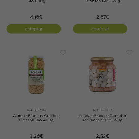
Bio 690g
Bionsan Bio 220g
4,16€
2,67€
comprar
comprar
Ref: BG241113
Ref: FCMC014
Alubias Blancas Cocidas
Alubias Blancas Demeter
Bionsan Bio 400g
Machandel Bio 350g
3,26€
2,53€