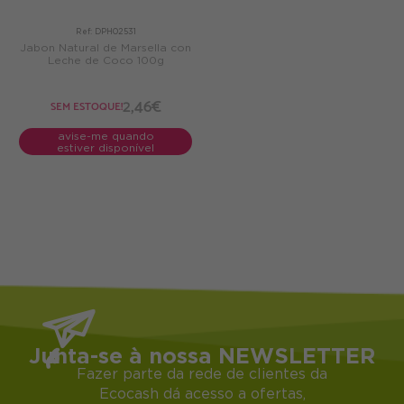
Ref: DPH02531
Jabon Natural de Marsella con
Leche de Coco 100g
2,46€
SEM ESTOQUE!
avise-me quando
estiver disponível
Junta-se à nossa NEWSLETTER
Fazer parte da rede de clientes da
Ecocash dá acesso a ofertas,