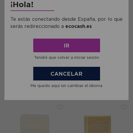
¡Hola!
Te estás conectando desde España, por lo que
serás redireccionado a
ecocash.es
IR
Ref: DPH02527
Ref: DPH02553
Jabon Natural de Marsella con
Jabon Natural de Marsella
Tendré que volver a iniciar sesión
Verbena 100g
Cuadrado con Flores de
Lavanda 100g
2,46€
2,91€
CANCELAR
comprar
comprar
Me quedo aquí sin cambiar el idioma