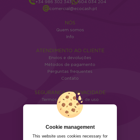
+34 986 302 343
604 034 204
comercial@ecocash.pt
NÓS
Quem somos
Info
ATENDIMENTO AO CLIENTE
Envios e devoluções
Métodos de pagamento
Perguntas frequentes
Contato
SEGURANÇA E PRIVACIDADE
Termos e condições de uso
Política de privacidade
Política de cookies
Cookie management
This website uses cookies necessary for