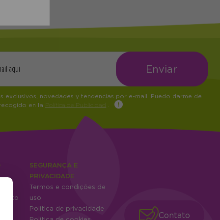
os exclusivos, novedades y tendencias por e-mail. Puedo darme de
 recogido en la
Política de Publicidad
.
O
SEGURANÇA E
PRIVACIDADE
es
Termos e condições de
mento
uso
tes
Política de privacidade
Contato
Política de cookies