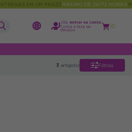
TREGAS EM UM PRAZO
MÁXIMO DE 24/72 HORAS
MAI
•
Olá,
entrar na conta
:
0
Conta e lista de
desejos
3
Filtros
artigo(s)