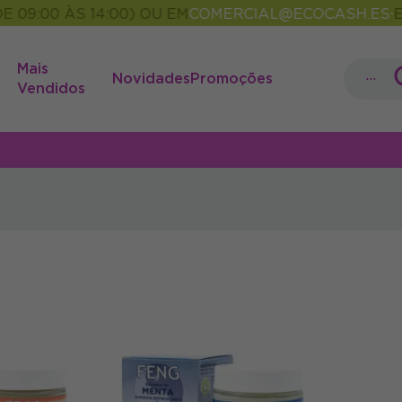
09:00 ÀS 14:00) OU EM
COMERCIAL@ECOCASH.ES
EN
•
Mais
...
Novidades
Promoções
Vendidos