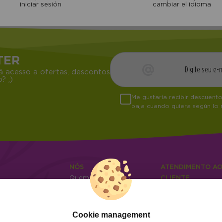
iniciar sesión
cambiar el idioma
TER
á acesso a ofertas, descontos
? ;)
Me gustaría recibir descuent
baja cuando quiera según lo
NÓS
ATENDIMENTO A
Quem somos
CLIENTE
Info
Envios e devoluçõ
0
Cangas
Métodos de paga
Perguntas frequen
04
Cookie management
Contato