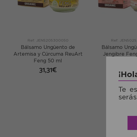
Ref: JEN5205300050
Ref: JEN502
Bálsamo Ungüento de
Bálsamo Ungü
Artemisa y Cúrcuma ReuArt
Jengibre Fen
Feng 50 ml
27,14
31,31€
¡Hol
co
comprar
Te e
serás