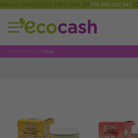
SSAS CONDIÇÕES ESPECIAIS EM
+34 986 302 343
(DE 
Home
>
Marcas
>
Feng