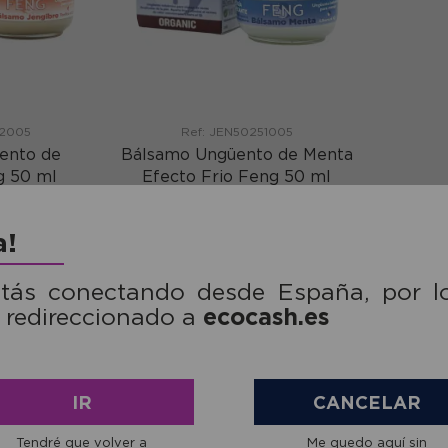
52005
Ref: JEN50251005
ento de
Bálsamo Ungüento de Menta
g 50 ml
Efecto Frio Feng 50 ml
€
25,13€
a!
mprar
comprar
stás conectando desde España, por l
ecocash.es
 redireccionado a
IR
CANCELAR
Tendré que volver a
Me quedo aquí sin