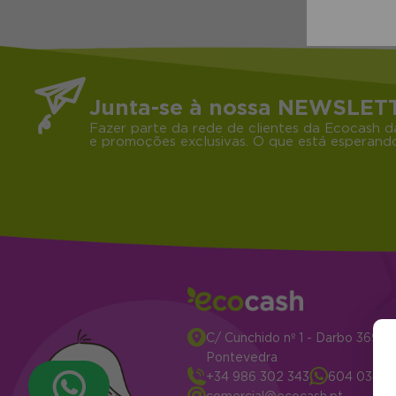
Junta-se à nossa NEWSLET
Fazer parte da rede de clientes da Ecocash d
e promoções exclusivas. O que está esperando
C/ Cunchido nº 1 - Darbo 3694
Pontevedra
+34 986 302 343
604 034 2
comercial@ecocash.pt