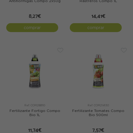
Antihormigas Compo 2x50g
Rastreros Compo 1L
8,27€
14,41€
comprar
comprar
Ref: COM288110
Ref: COM214130
Fertilizante Fortigo Compo
Fertilizante Tomates Compo
Bio 1L
Bio 500ml
11,74€
7,57€