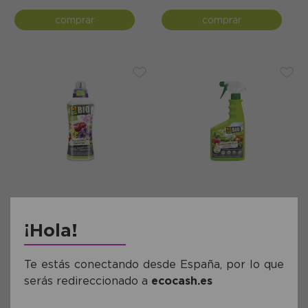
comprar
comprar
Ref: COM242950
Ref: COM220020
Fertilizante Universal Compo
Insecticida Stop Compo Bio
Bio 1L
750ml
¡Hola!
11,20€
11,84€
Te estás conectando desde España, por lo que
serás redireccionado a
ecocash.es
comprar
comprar