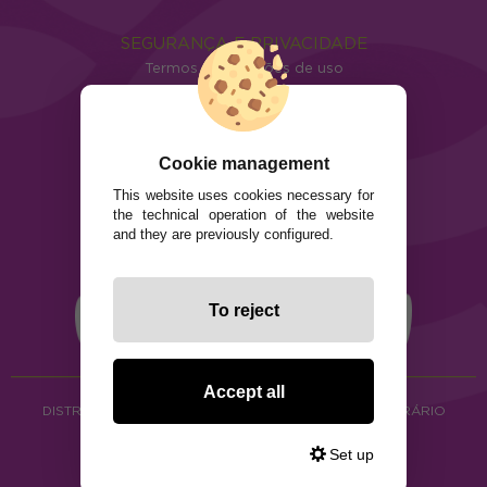
SEGURANÇA E PRIVACIDADE
Termos e condições de uso
Política de privacidade
Política de cookies
Cookie management
This website uses cookies necessary for
the technical operation of the website
and they are previously configured.
To reject
Accept all
DISTRIBUIÇÃO DE ALIMENTOS ORGÂNICOS E HERBORÁRIO
Copyright © 2026 ·
www.ecocash.pt
Set up
·
Ecocash Productos Orgánicos S.C