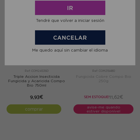
IR
Tendré que volver a iniciar sesión
CANCELAR
Me quedo aquí sin cambiar el idioma
Ref: COM245360
Ref: COM219480
Triple Accion Insecticida
Fungicida Cobre Compo Bio
Fungicida y Acaricida Compo
250g
Bio 750ml
9,93€
11,62€
SEM ESTOQUE!
avise-me quando
comprar
estiver disponível