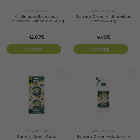
Ref: COM265240
Ref: COM259130
Antilimacos Babosas y
Barrera Green Antihormigas
Caracoles Compo Bio 500g
Compo 450g
12,07€
9,45€
comprar
comprar
Ref: COM259140
Ref: COM259120
Barrera Green Cebo
Barrera Green Voladores y