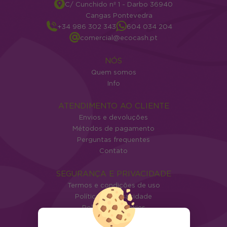
C/ Cunchido nº 1 - Darbo 36940
Cangas Pontevedra
+34 986 302 343
604 034 204
comercial@ecocash.pt
NÓS
Quem somos
Info
ATENDIMENTO AO CLIENTE
Envios e devoluções
Métodos de pagamento
Perguntas frequentes
Contato
SEGURANÇA E PRIVACIDADE
Termos e condições de uso
Política de privacidade
Política de cookies