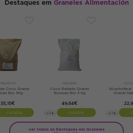
Destaques em
Graneles Alimentación
G91901
NCID23355
NCID2326
lado Granel
Alcachofera Verde Extra
Té Blanco Granel
 Bio 3 Kg
Granel Naturcid 1Kg
Bio 1Kg
,64€
22,99€
74,09
compra
compra
com
ver todos os Destaques em Graneles