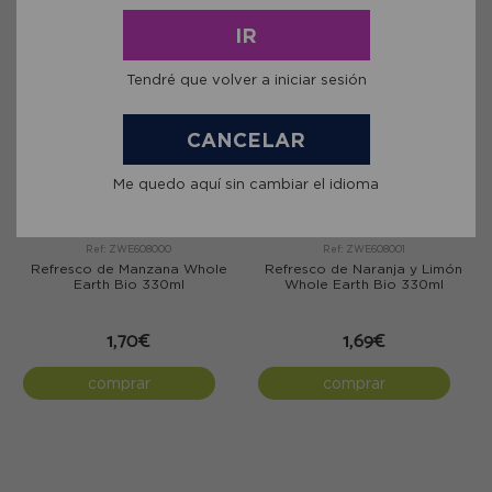
IR
Tendré que volver a iniciar sesión
CANCELAR
Me quedo aquí sin cambiar el idioma
Ref: ZWE608000
Ref: ZWE608001
Refresco de Manzana Whole
Refresco de Naranja y Limón
Earth Bio 330ml
Whole Earth Bio 330ml
1,70€
1,69€
comprar
comprar