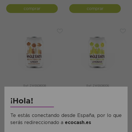
comprar
comprar
Ref: ZWE608008
Ref: ZWE608006
Refresco de Jengibre Whole
Refresco de Limón Whole
Earth Bio 330ml
Earth Bio 330ml
¡Hola!
1,70€
1,70€
Te estás conectando desde España, por lo que
comprar
comprar
serás redireccionado a
ecocash.es