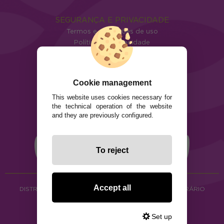
SEGURANÇA E PRIVACIDADE
Termos e condições de uso
Política de privacidade
Política de cookies
Cookie management
This website uses cookies necessary for
the technical operation of the website
and they are previously configured.
To reject
Accept all
DISTRIBUIÇÃO DE ALIMENTOS ORGÂNICOS E HERBORÁRIO
Copyright © 2026 ·
www.ecocash.pt
·
Ecocash Productos Orgánicos S.C
Set up