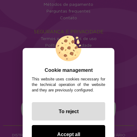
Métodos de pagamento
Perguntas frequentes
Contato
SEGURANÇA E PRIVACIDADE
Termos e condições de uso
Política de privacidade
Política de cookies
Cookie management
This website uses cookies necessary for
the technical operation of the website
and they are previously configured.
To reject
Accept all
DISTRIBUIÇÃO DE ALIMENTOS ORGÂNICOS E HERBORÁRIO