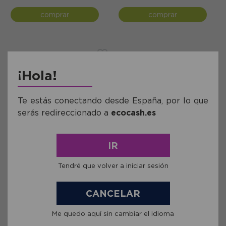
comprar
comprar
¡Hola!
Te estás conectando desde España, por lo que
serás redireccionado a
ecocash.es
IR
Ref: ACBE0070
Crema de Cacao y Naranja
Reducida en Azúcares
Tendré que volver a iniciar sesión
Biochoc Bio 200g
4,74€
SEM ESTOQUE!
CANCELAR
avise-me quando
estiver disponível
Me quedo aquí sin cambiar el idioma