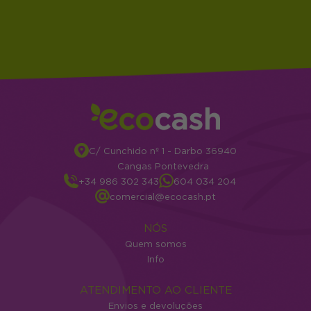
C/ Cunchido nº 1 - Darbo 36940
Cangas Pontevedra
+34 986 302 343
604 034 204
comercial@ecocash.pt
NÓS
Quem somos
Info
ATENDIMENTO AO CLIENTE
Envios e devoluções