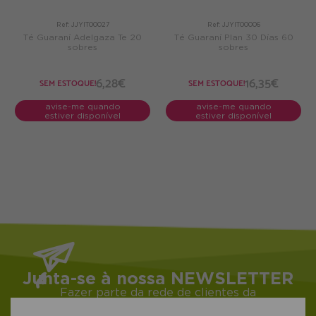
Ref: JJYIT00027
Ref: JJYIT00006
Té Guaraní Adelgaza Te 20
Té Guaraní Plan 30 Días 60
sobres
sobres
6,28€
16,35€
SEM ESTOQUE!
SEM ESTOQUE!
avise-me quando
avise-me quando
estiver disponível
estiver disponível
Junta-se à nossa NEWSLETTER
Fazer parte da rede de clientes da
Ecocash dá acesso a ofertas,