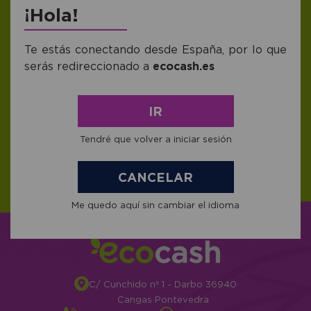
descontos e promoções exclusivas. O
¡Hola!
que está esperando? ;)
Te estás conectando desde España, por lo que
serás redireccionado a
ecocash.es
Me gustaría recibir descuentos exclusivos,
novedades y tendencias por e-mail. Puedo
darme de baja cuando quiera según lo
IR
recogido en la
Política de Publicidad
.
Tendré que volver a iniciar sesión
CANCELAR
Me quedo aquí sin cambiar el idioma
C/ Cunchido nº 1 - Darbo 36940
Cangas Pontevedra