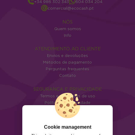
+34 986 302 343
604 034 204
comercial@ecocash.pt
NÓS
Quem somos
Info
ATENDIMENTO AO CLIENTE
Envios e devoluções
Métodos de pagamento
Perguntas frequentes
Contato
SEGURANÇA E PRIVACIDADE
Termos e condições de uso
Política de privacidade
Política de cookies
Cookie management