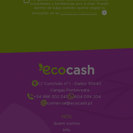
novedades y tendencias por e-mail. Puedo
darme de baja cuando quiera según lo
recogido en la
Política de Publicidad
.
C/ Cunchido nº 1 - Darbo 36940
Cangas Pontevedra
+34 986 302 343
604 034 204
comercial@ecocash.pt
NÓS
Quem somos
Info