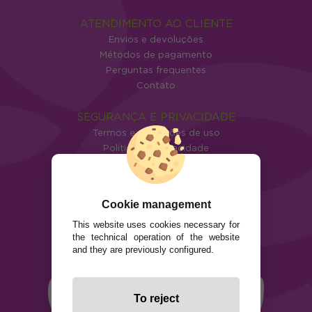
ATENDIMENTO AO CLIENTE
Envios e devoluções
Métodos de pagamento
Perguntas frequentes
Contato
SEGURANÇA E PRIVACIDADE
Termos e condições de uso
Política de privacidade
Política de cookies
Cookie management
This website uses cookies necessary for
the technical operation of the website
and they are previously configured.
To reject