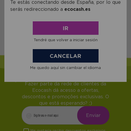
Te estás conectando desde España, por lo que
comprar
serás redireccionado a
ecocash.es
IR
Tendré que volver a iniciar sesión
CANCELAR
Me quedo aquí sin cambiar el idioma
Junta-se à nossa NEWSLETTER
Fazer parte da rede de clientes da
Ecocash dá acesso a ofertas,
descontos e promoções exclusivas. O
que está esperando? ;)
Me gustaría recibir descuentos exclusivos,