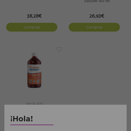
Silicium 150 ml
38,28€
26,93€
comprar
comprar
Ref: SL-G7S
G7 Sport Recovery Silicium 1L
¡Hola!
42,53€