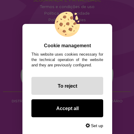
Termos e condições de uso
Política de privacidade
Política de cookies
Cookie management
This website uses cookies necessary for
the technical operation of the website
and they are previously configured.
To reject
DISTRIBUIÇÃO DE ALIMENTOS ORGÂNICOS E HERBORÁRIO
Copyright © 2026 ·
www.ecocash.pt
Accept all
·
Ecocash Productos Orgánicos S.C
Set up