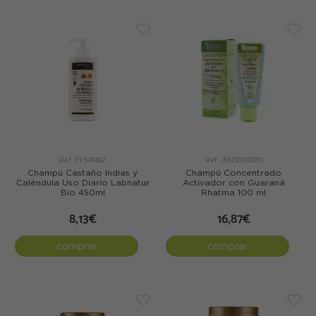
Ref: SYS41062
Ref: JEN50210010
Champú Castaño Indias y
Champú Concentrado
Caléndula Uso Diario Labnatur
Activador con Guaraná
Bio 450ml
Rhatma 100 ml
8,13€
16,87€
comprar
comprar