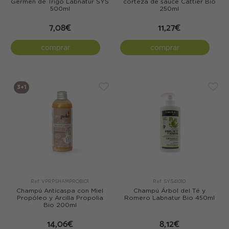
Germen de Trigo Labnatur SYS
corteza de sauce Cattier Bio
500ml
250ml
7,08€
11,27€
comprar
comprar
3+1
Ref: VPRPSHAMPROBIO1
Ref: SYS41010
Champú Anticaspa con Miel
Champú Árbol del Té y
Propóleo y Arcilla Propolia
Romero Labnatur Bio 450ml
Bio 200ml
14,06€
8,12€