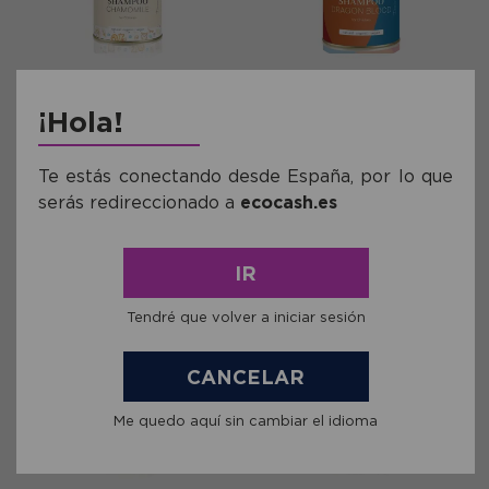
Ref: DPH13074
Ref: DPH13075
¡Hola!
Champú en Polvo para Niños
Champú en Polvo para Niños
Manzanilla Eliah Sahil Bio 100g
Sangre de Drago Eliah Sahil
Bio 100g
Te estás conectando desde España, por lo que
14,54€
14,54€
serás redireccionado a
ecocash.es
comprar
comprar
IR
Tendré que volver a iniciar sesión
CANCELAR
Me quedo aquí sin cambiar el idioma