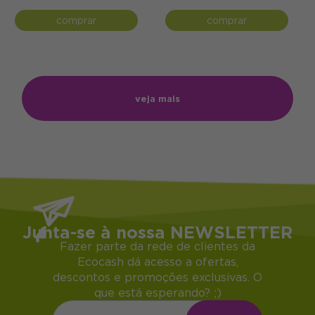
comprar
comprar
veja mais
Junta-se à nossa NEWSLETTER
Fazer parte da rede de clientes da
Ecocash dá acesso a ofertas,
descontos e promoções exclusivas. O
que está esperando? ;)