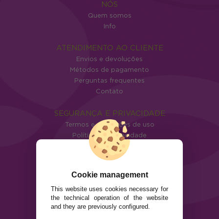
NÓS
Quem somos
Info
ATENDIMENTO AO CLIENTE
Envios e devoluções
Métodos de pagamento
Perguntas frequentes
Contato
SEGURANÇA E PRIVACIDADE
Termos e condições de uso
Política de privacidade
Política de cookies
Cookie management
This website uses cookies necessary for
the technical operation of the website
and they are previously configured.