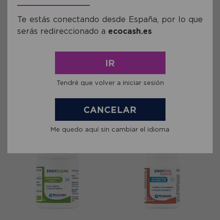
Te estás conectando desde España, por lo que
serás redireccionado a
ecocash.es
Ref: GNUT042
Ref: GNUT035
Ergycalm Botella Nutergia 250
ErgyCare Nutergia 60
IR
ml
cápsulas
Tendré que volver a iniciar sesión
21,95€
21,95€
comprar
comprar
CANCELAR
Me quedo aquí sin cambiar el idioma