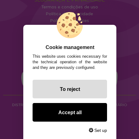
Termos e condições de uso
Política de privacidade
Política de cookies
Cookie management
This website uses cookies necessary for
the technical operation of the website
and they are previously configured.
To reject
DISTRIBUIÇÃO DE ALIMENTOS ORGÂNICOS E HERBORÁRIO
Copyright © 2026 ·
www.ecocash.pt
Accept all
·
Ecocash Productos Orgánicos S.C
Set up