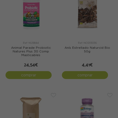
Ref: NI29944
Ref: NCID13036
Animal Parade Probiotic
Anís Estrellado Naturcid Bio
Natures Plus 30 Comp
50g
Masticables
24,54€
4,41€
comprar
comprar