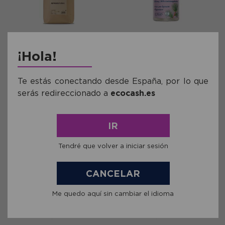
Ref: NCID23016
Ref: SOL3020
¡Hola!
Anís Grano Granel Naturcid
Arabinogalactanos Solaray 60
1Kg
VegCaps
Te estás conectando desde España, por lo que
13,27€
29,48€
serás redireccionado a
ecocash.es
comprar
comprar
IR
Tendré que volver a iniciar sesión
CANCELAR
Me quedo aquí sin cambiar el idioma