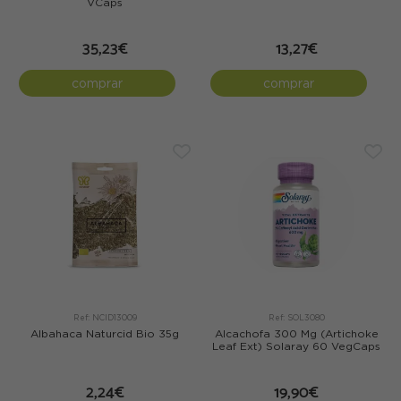
VCáps
35,23€
13,27€
comprar
comprar
Ref: NCID13009
Ref: SOL3080
Albahaca Naturcid Bio 35g
Alcachofa 300 Mg (Artichoke
Leaf Ext) Solaray 60 VegCaps
2,24€
19,90€