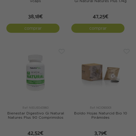
vcaps
Gi Natural Natures Plus 174g
38,18€
47,25€
comprar
comprar
Ref: NIEUE043860
Ref: NCID90001
Bienestar Digestivo Gi Natural
Boldo Hojas Naturcid Bio 10
Natures Plus 90 Comprimidos
Pirámides
42,52€
3,79€