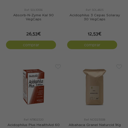
Ref: SOL10556
Ref: SOL4825
Absorb-N-Zyme Kal 90
Acidophilus 3 Cepas Solaray
VegCaps
30 VegCaps
26,53€
12,53€
comprar
comprar
Ref: NT802320
Ref: NCID23008
Acidophilus Plus HealthAid 60
Albahaca Granel Naturcid 1Kg