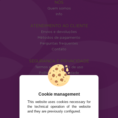
NÓS
Quem somos
Info
ATENDIMENTO AO CLIENTE
Envios e devoluções
Métodos de pagamento
Perguntas frequentes
Contato
SEGURANÇA E PRIVACIDADE
Termos e condições de uso
Política de privacidade
Política de cookies
Cookie management
This website uses cookies necessary for
the technical operation of the website
and they are previously configured.