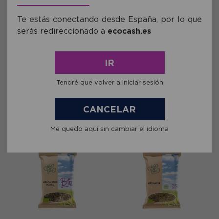
Te estás conectando desde España, por lo que
serás redireccionado a
ecocash.es
Ref: AHM0015
Ref: AHM0016
Anís Estrellado Semillas
Anís Verde Semillas Herbes del
IR
Herbes del Molí Bio 60gr
Molí Bio 70gr
Tendré que volver a iniciar sesión
4,35€
2,73€
comprar
comprar
CANCELAR
Me quedo aquí sin cambiar el idioma