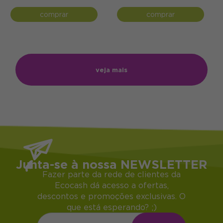
comprar
comprar
veja mais
Junta-se à nossa NEWSLETTER
Fazer parte da rede de clientes da
Ecocash dá acesso a ofertas,
descontos e promoções exclusivas. O
que está esperando? ;)