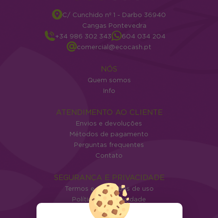
C/ Cunchido nº 1 - Darbo 36940
Cangas Pontevedra
+34 986 302 343
604 034 204
comercial@ecocash.pt
NÓS
Quem somos
Info
ATENDIMENTO AO CLIENTE
Envios e devoluções
Métodos de pagamento
Perguntas frequentes
Contato
SEGURANÇA E PRIVACIDADE
Termos e condições de uso
Política de privacidade
Política de cookies