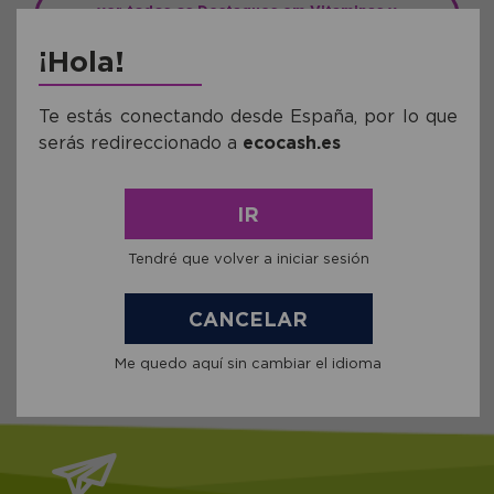
ver todos os Destaques em Vitaminas y
Suplementos
¡Hola!
Te estás conectando desde España, por lo que
serás redireccionado a
ecocash.es
IR
Tendré que volver a iniciar sesión
Ver todas as
Marcas
CANCELAR
Me quedo aquí sin cambiar el idioma