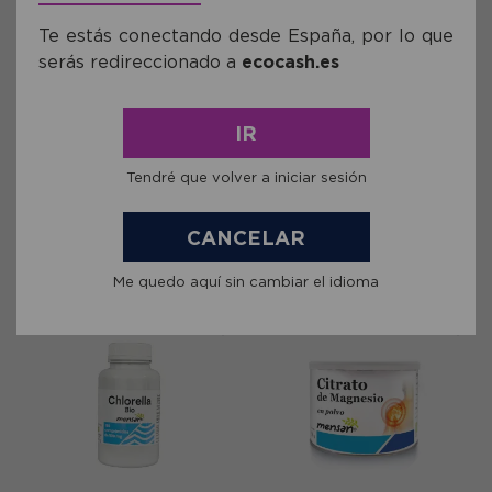
Te estás conectando desde España, por lo que
serás redireccionado a
ecocash.es
Ref: MMEN064
Ref: MMEN0222
Cartílago De Tiburón 90
Cáscara Sagrada 30 cápsulas
IR
Cápsulas 895mg
375mg
Tendré que volver a iniciar sesión
16,34€
4,04€
CANCELAR
comprar
comprar
Me quedo aquí sin cambiar el idioma