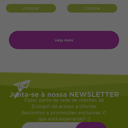
comprar
comprar
veja mais
Junta-se à nossa NEWSLETTER
Fazer parte da rede de clientes da
Ecocash dá acesso a ofertas,
descontos e promoções exclusivas. O
que está esperando? ;)