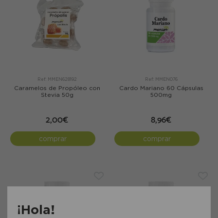
Ref: MMEN628192
Ref: MMEN076
Caramelos de Propóleo con
Cardo Mariano 60 Cápsulas
Stevia 50g
500mg
2,00€
8,96€
comprar
comprar
¡Hola!