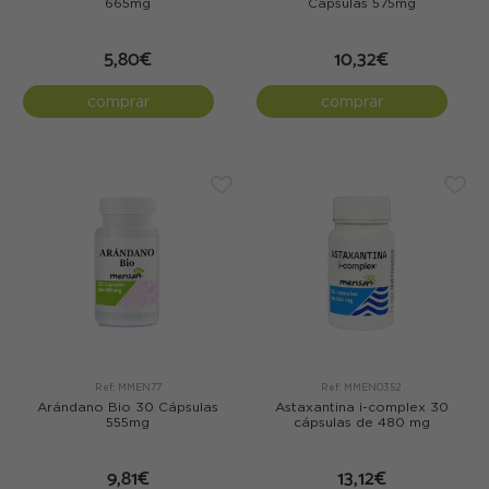
665mg
Cápsulas 575mg
5,80€
10,32€
comprar
comprar
Ref: MMEN77
Ref: MMEN0352
Arándano Bio 30 Cápsulas
Astaxantina i-complex 30
555mg
cápsulas de 480 mg
9,81€
13,12€