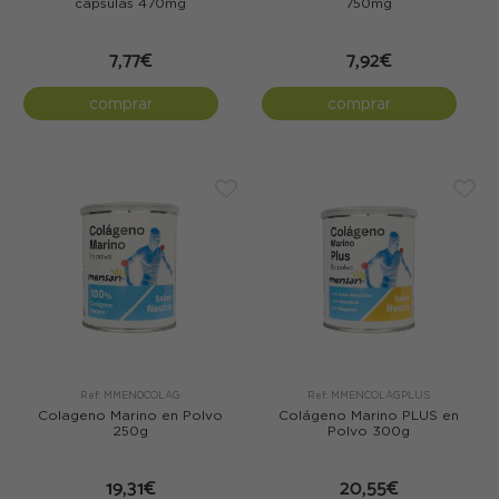
cápsulas 470mg
750mg
7,77€
7,92€
comprar
comprar
Ref: MMEN0COLAG
Ref: MMENCOLAGPLUS
Colageno Marino en Polvo
Colágeno Marino PLUS en
250g
Polvo 300g
19,31€
20,55€