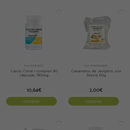
Ref: MMEN035
Ref: MMEN628185
Calcio Coral i-complex 90
Caramelos de Jengibre con
cápsulas 780mg
Stevia 50g
10,64€
2,00€
comprar
comprar