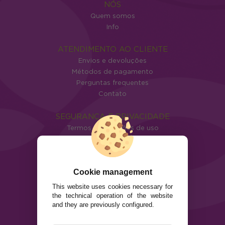
NÓS
Quem somos
Info
ATENDIMENTO AO CLIENTE
Envios e devoluções
Métodos de pagamento
Perguntas frequentes
Contato
SEGURANÇA E PRIVACIDADE
Termos e condições de uso
Política de privacidade
Política de cookies
Cookie management
This website uses cookies necessary for
the technical operation of the website
and they are previously configured.