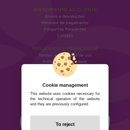
ATENDIMENTO AO CLIENTE
Envios e devoluções
Métodos de pagamento
Perguntas frequentes
Contato
SEGURANÇA E PRIVACIDADE
Termos e condições de uso
Política de privacidade
Política de cookies
Cookie management
This website uses cookies necessary for
the technical operation of the website
and they are previously configured.
To reject