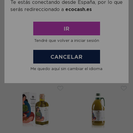
Te estás conectando desde España, por lo que
serás redireccionado a
ecocash.es
IR
Ref: UNOL27
Ref: UNOL08
Aceite de Oliva Premium de
Aceite de Oliva Premium de
Cosecha Temprana Bio 100 ml
Cosecha Temprana Bio Cristal
Tendré que volver a iniciar sesión
Un Olivo
500ml Un Olivo
4,01€
14,28€
CANCELAR
comprar
comprar
Me quedo aquí sin cambiar el idioma