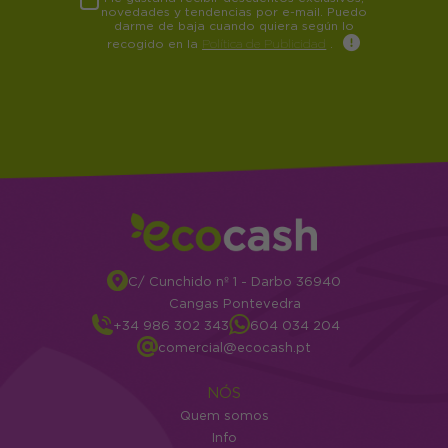
novedades y tendencias por e-mail. Puedo
darme de baja cuando quiera según lo
recogido en la
Política de Publicidad
.
C/ Cunchido nº 1 - Darbo 36940
Cangas Pontevedra
+34 986 302 343
604 034 204
comercial@ecocash.pt
NÓS
Quem somos
Info