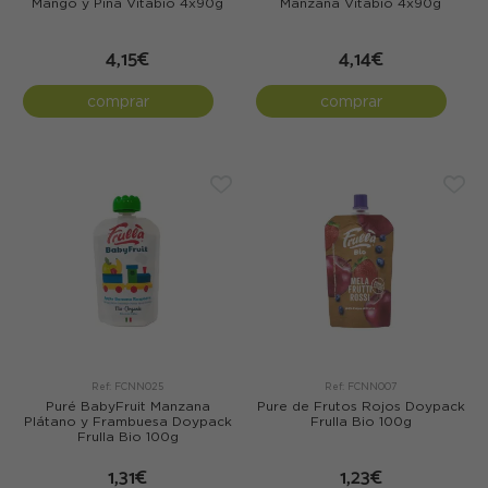
Mango y Piña Vitabio 4x90g
Manzana Vitabio 4x90g
4,15€
4,14€
comprar
comprar
Ref: FCNN025
Ref: FCNN007
Puré BabyFruit Manzana
Pure de Frutos Rojos Doypack
Plátano y Frambuesa Doypack
Frulla Bio 100g
Frulla Bio 100g
1,31€
1,23€