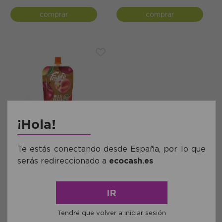
comprar
comprar
¡Hola!
Ref: FCNN008
Te estás conectando desde España, por lo que
Pure de Manzana Melocotón y
serás redireccionado a
ecocash.es
Mango Doypack Frulla Bio
100g
1,23€
IR
comprar
Tendré que volver a iniciar sesión