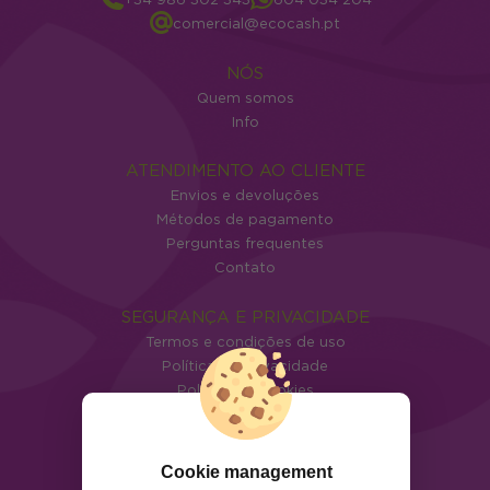
comercial@ecocash.pt
NÓS
Quem somos
Info
ATENDIMENTO AO CLIENTE
Envios e devoluções
Métodos de pagamento
Perguntas frequentes
Contato
SEGURANÇA E PRIVACIDADE
Termos e condições de uso
Política de privacidade
Política de cookies
Cookie management