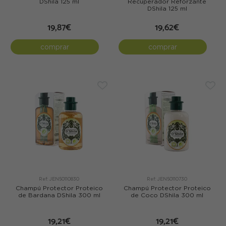
DShila 125 ml
Recuperador Reforzante
DShila 125 ml
19,87€
19,62€
comprar
comprar
Ref: JEN50110830
Ref: JEN50110730
Champú Protector Proteico
Champú Protector Proteico
de Bardana DShila 300 ml
de Coco DShila 300 ml
19,21€
19,21€