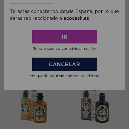
Te estás conectando desde España, por lo que
serás redireccionado a
ecocash.es
Ref: JEN50111230
Ref: JEN50110630
Champú Protector Proteico
Champú Protector Proteico
IR
de Manzanilla DShila 300 ml
de Miel DShila 300 ml
Tendré que volver a iniciar sesión
19,21€
19,21€
comprar
comprar
CANCELAR
Me quedo aquí sin cambiar el idioma