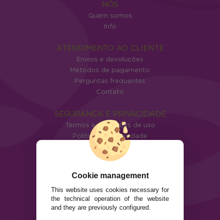
NÓS
Quem somos
Info
ATENDIMENTO AO CLIENTE
Envios e devoluções
Métodos de pagamento
Perguntas frequentes
Contato
SEGURANÇA E PRIVACIDADE
Termos e condições de uso
Política de privacidade
Política de cookies
Cookie management
This website uses cookies necessary for
the technical operation of the website
and they are previously configured.