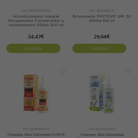
Ref: JEN5012260300
Ref: JEN50162331
Acondicionador Integral
Bronceador PHYTOVIT SPF 30
Recuperador Fortalecedor y
DShila 100 ml
Voluminizador DShila 300 ml
24,47€
29,64€
comprar
comprar
Ref: JEN5011150125
Ref: JEN5011130125
Champú Alta Densidad FORTE
Champú Alta Densidad