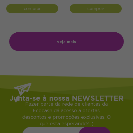
comprar
comprar
veja mais
Junta-se à nossa NEWSLETTER
Fazer parte da rede de clientes da
Ecocash dá acesso a ofertas,
descontos e promoções exclusivas. O
que está esperando? ;)