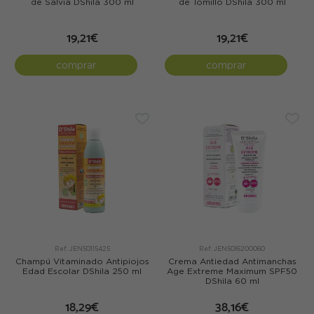
de Salvia DShila 300 ml
de Tomillo DShila 300 ml
19,21€
19,21€
comprar
comprar
Ref: JEN50115425
Ref: JEN5016200060
Champú Vitaminado Antipiojos
Crema Antiedad Antimanchas
Edad Escolar DShila 250 ml
Age Extreme Maximum SPF50
DShila 60 ml
18,29€
38,16€