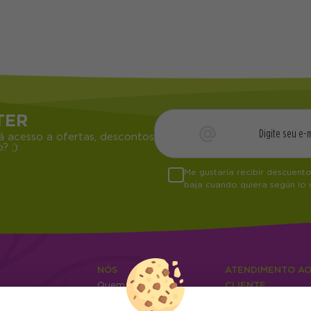
TER
á acesso a ofertas, descontos
? ;)
Me gustaría recibir descuent
baja cuando quiera según lo
NÓS
ATENDIMENTO A
Quem somos
CLIENTE
Info
Envios e devoluçõ
0
Cangas