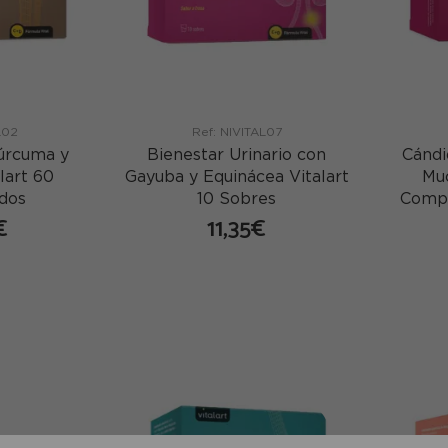
L02
Ref: NIVITAL07
Cúrcuma y
Bienestar Urinario con
Cándi
lart 60
Gayuba y Equinácea Vitalart
Muc
dos
10 Sobres
Compr
€
11,35€
mprar
comprar