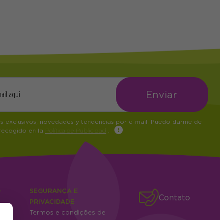
os exclusivos, novedades y tendencias por e-mail. Puedo darme de
 recogido en la
Política de Publicidad
.
O
SEGURANÇA E
Contato
PRIVACIDADE
es
Termos e condições de