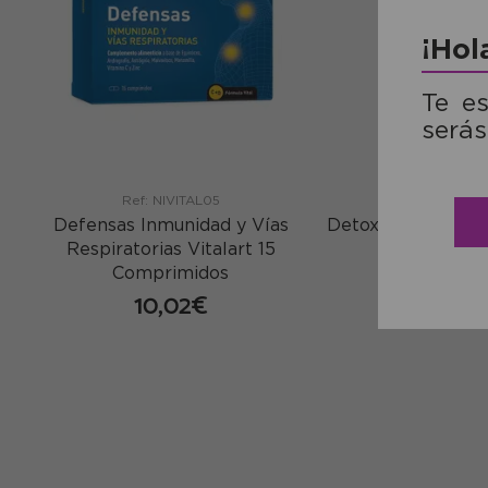
¡Hol
Te e
serás
Ref: NIVITAL05
Ref: NIVITA
Defensas Inmunidad y Vías
Detox Bio VitalAr
Respiratorias Vitalart 15
Líquido 50
Comprimidos
16,59
10,02€
co
comprar