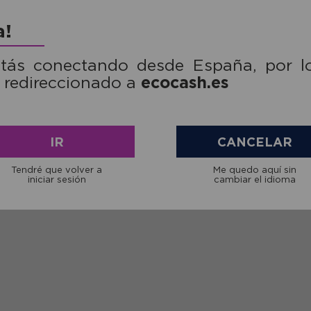
a!
stás conectando desde España, por l
ecocash.es
 redireccionado a
L03
Ref: NIVITAL09
IR
CANCELAR
t Depurativo
Digestivo Confort Vitalart 20
Omega
0 ml
Sticks líquidos
Vital
Tendré que volver a
Me quedo aquí sin
iniciar sesión
cambiar el idioma
€
16,81€
mprar
comprar