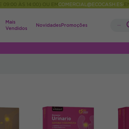
9:00 ÀS 14:00) OU EM
COMERCIAL@ECOCASH.ES
ENT
•
Mais
...
Novidades
Promoções
Vendidos