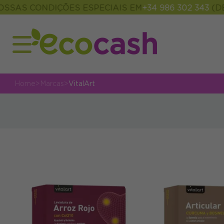
SAS CONDIÇÕES ESPECIAIS EM
+34 986 302 343
(DE 0
Home
>
Marcas
>
VitalArt