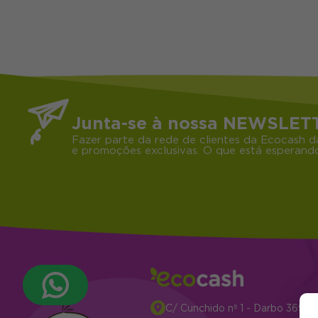
Junta-se à nossa NEWSLET
Fazer parte da rede de clientes da Ecocash d
e promoções exclusivas. O que está esperando
C/ Cunchido nº 1 - Darbo 3694