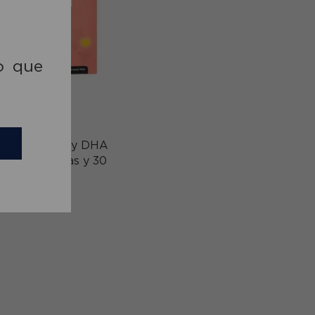
o que
Ref: NIVITAL11
 3 con EPA y DHA
art 30 Cápsulas y 30
Perlas
29,13€
comprar