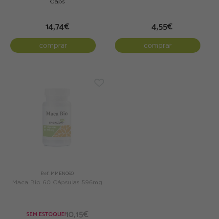
Cáps
14,74€
4,55€
comprar
comprar
Ref: MMEN060
Maca Bio 60 Cápsulas 596mg
10,15€
SEM ESTOQUE!