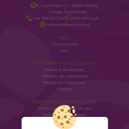
C/ Cunchido nº 1 - Darbo 36940
Cangas Pontevedra
+34 986 302 343
604 034 204
comercial@ecocash.pt
NÓS
Quem somos
Info
ATENDIMENTO AO CLIENTE
Envios e devoluções
Métodos de pagamento
Perguntas frequentes
Contato
SEGURANÇA E PRIVACIDADE
Termos e condições de uso
Política de privacidade
Política de cookies