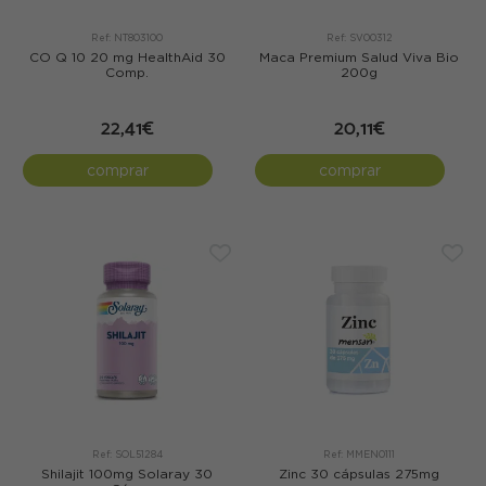
Ref: NT803100
Ref: SV00312
CO Q 10 20 mg HealthAid 30
Maca Premium Salud Viva Bio
Comp.
200g
22,41€
20,11€
comprar
comprar
Ref: SOL51284
Ref: MMEN0111
Shilajit 100mg Solaray 30
Zinc 30 cápsulas 275mg