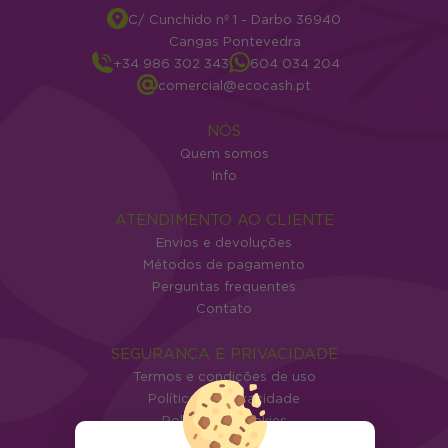
C/ Cunchido nº 1 - Darbo 36940
Cangas Pontevedra
+34 986 302 343
604 034 204
comercial@ecocash.pt
NÓS
Quem somos
Info
ATENDIMENTO AO CLIENTE
Envios e devoluções
Métodos de pagamento
Perguntas frequentes
Contato
SEGURANÇA E PRIVACIDADE
Termos e condições de uso
Política de privacidade
Política de cookies