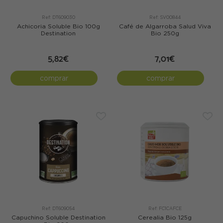
Ref: DT609030
Ref: SV00844
Achicoria Soluble Bio 100g
Café de Algarroba Salud Viva
Destination
Bio 250g
5,82€
7,01€
comprar
comprar
Ref: DT609054
Ref: FC1CAFCE
Capuchino Soluble Destination
Cerealia Bio 125g