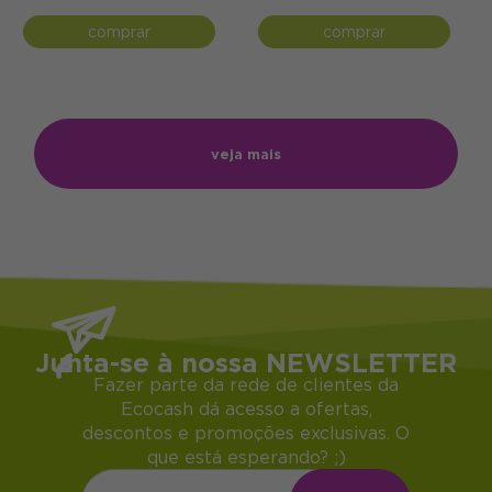
comprar
comprar
veja mais
Junta-se à nossa NEWSLETTER
Fazer parte da rede de clientes da
Ecocash dá acesso a ofertas,
descontos e promoções exclusivas. O
que está esperando? ;)