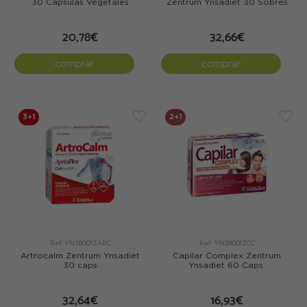
30 Cápsulas Vegetales
Zentrum Ynsadiet 30 Sobres
20,78€
32,66€
comprar
comprar
3+1
2+1
Ref: YNS8001ZARC
Ref: YNS8001ZCC
Artrocalm Zentrum Ynsadiet
Capilar Complex Zentrum
30 caps
Ynsadiet 60 Caps.
32,64€
16,93€