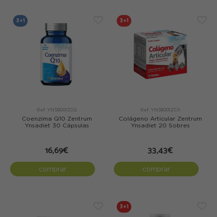
3+1
3+1
Ref: YNS8001ZCQ
Ref: YNS8001ZCA
Coenzima Q10 Zentrum
Colágeno Articular Zentrum
Ynsadiet 30 Cápsulas
Ynsadiet 20 Sobres
16,69€
33,43€
comprar
comprar
3+1