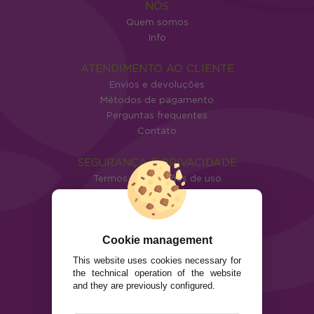
NÓS
Quem somos
Info
ATENDIMENTO AO CLIENTE
Envios e devoluções
Métodos de pagamento
Perguntas frequentes
Contato
SEGURANÇA E PRIVACIDADE
Termos e condições de uso
Política de privacidade
Política de cookies
Cookie management
This website uses cookies necessary for
the technical operation of the website
and they are previously configured.