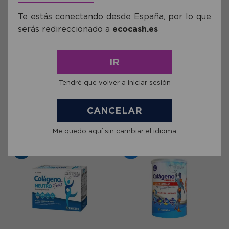
Te estás conectando desde España, por lo que
serás redireccionado a
ecocash.es
Ref: YNS8001ZCH
Ref: YNS8001ZPCH
Colágeno Hidrolizado Marino
Colágeno Hidrolizado Porcino
IR
Zentrum Ynsadiet 180
Zentrum Ynsadiet 180
Comprimidos
Comprimidos
Tendré que volver a iniciar sesión
19,31€
13,51€
CANCELAR
comprar
comprar
Me quedo aquí sin cambiar el idioma
2+1
3+1