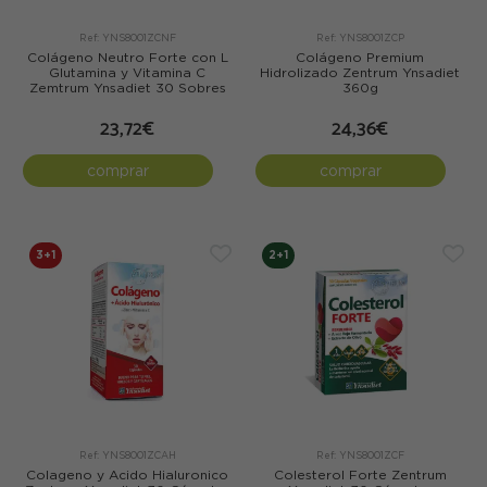
Ref: YNS8001ZCNF
Ref: YNS8001ZCP
Colágeno Neutro Forte con L
Colágeno Premium
Glutamina y Vitamina C
Hidrolizado Zentrum Ynsadiet
Zemtrum Ynsadiet 30 Sobres
360g
23,72€
24,36€
comprar
comprar
3+1
2+1
Ref: YNS8001ZCAH
Ref: YNS8001ZCF
Colageno y Acido Hialuronico
Colesterol Forte Zentrum