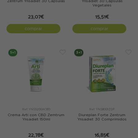
Zentrum Ynsadiet 30 Cápsulas
Ynsadiet 30 Cápsulas
Vegetales
23,07€
15,51€
comprar
comprar
5+1
3+1
Ref: YNS5200ACBD
Ref: YNS8001ZDF
Crema Arti con CBD Zemtrum
Diureplan Forte Zentrum
Ynsadiet 150ml
Ynsadiet 30 Comprimidos
22,78€
16,85€