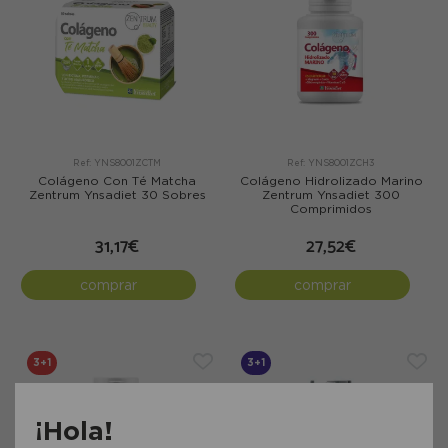
Ref: YNS8001ZCTM
Ref: YNS8001ZCH3
Colágeno Con Té Matcha
Colágeno Hidrolizado Marino
Zentrum Ynsadiet 30 Sobres
Zentrum Ynsadiet 300
Comprimidos
31,17€
27,52€
comprar
comprar
3+1
3+1
¡Hola!