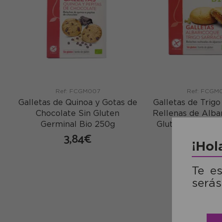
Ref: FCGM007
Ref: FCGM
Galletas de Quinoa y Gotas de
Galletas de Trig
Chocolate Sin Gluten
Rellenas de Alba
Germinal Bio 250g
Gluten Germinal
3,84€
3,36€
¡Hol
comprar
co
Te e
serás