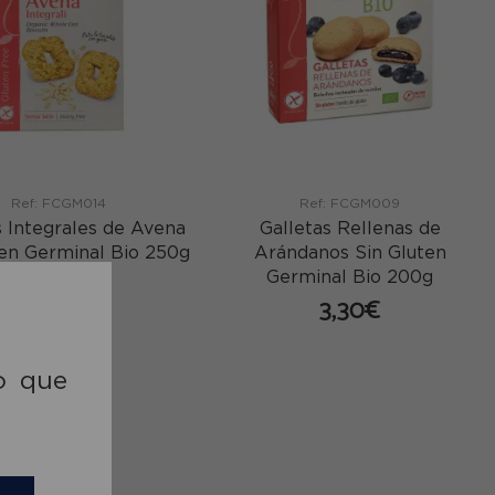
Ref: FCGM014
Ref: FCGM009
s Integrales de Avena
Galletas Rellenas de
ten Germinal Bio 250g
Arándanos Sin Gluten
Germinal Bio 200g
3,60€
3,30€
comprar
comprar
o que