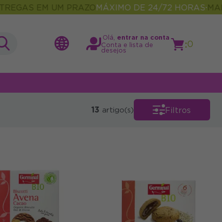
GAS EM UM PRAZO
MÁXIMO DE 24/72 HORAS
MAIS D
•
Olá,
entrar na conta
:
0
Conta e lista de
desejos
13
Filtros
artigo(s)