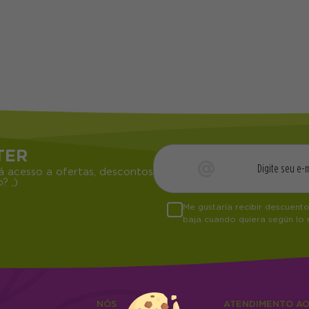
TER
á acesso a ofertas, descontos
? ;)
Me gustaría recibir descuent
baja cuando quiera según lo
NÓS
ATENDIMENTO A