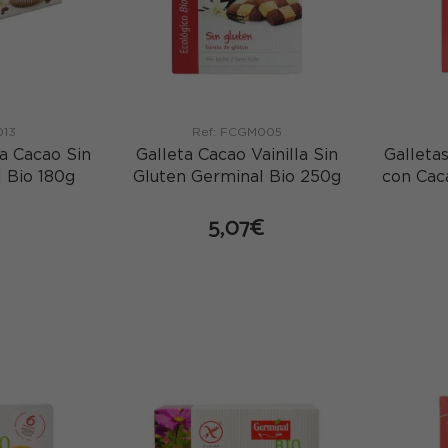
013
Ref: FCGM005
a Cacao Sin
Galleta Cacao Vainilla Sin
Galleta
 Bio 180g
Gluten Germinal Bio 250g
con Cac
5,07€
mprar
comprar