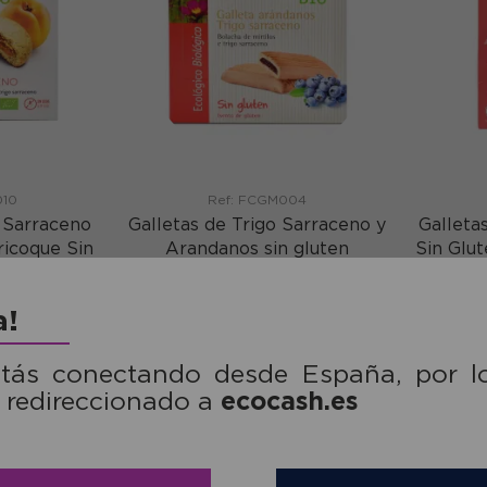
010
Ref: FCGM004
o Sarraceno
Galletas de Trigo Sarraceno y
Galleta
ricoque Sin
Arandanos sin gluten
Sin Glu
 Bio 200g
Germinal Bio 200g
3,19€
a!
mprar
comprar
stás conectando desde España, por l
ecocash.es
 redireccionado a