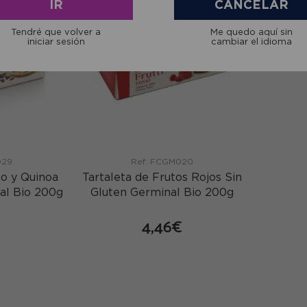
IR
CANCELAR
Tendré que volver a
Me quedo aquí sin
iniciar sesión
cambiar el idioma
029
Ref: FCGM020
ao y Quinoa
Tartaleta de Frutos Rojos Sin
al Bio 200g
Gluten Germinal Bio 200g
€
4,46€
mprar
comprar