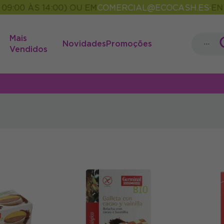
00 ÀS 14:00) OU EM
COMERCIAL@ECOCASH.ES
ENTRE
•
Mais
...
Novidades
Promoções
Vendidos