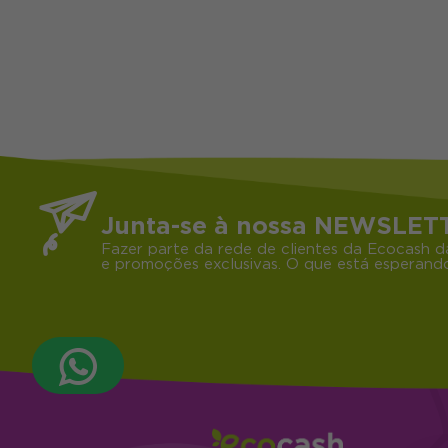
Junta-se à nossa NEWSLET
Fazer parte da rede de clientes da Ecocash d
e promoções exclusivas. O que está esperando