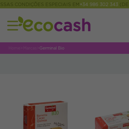
 CONDIÇÕES ESPECIAIS EM
+34 986 302 343
(DE 09:
Home
>
Marcas
>
Germinal Bio