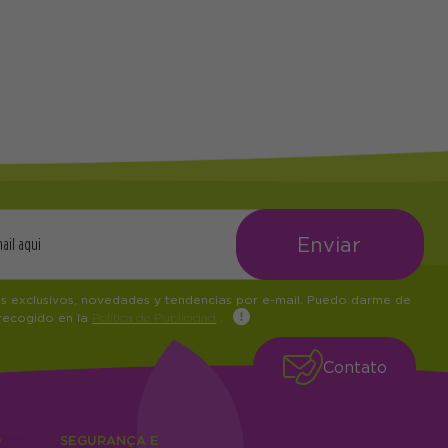
os exclusivos, novedades y tendencias por e-mail. Puedo darme de
 recogido en la
Política de Publicidad
.
Contato
O
SEGURANÇA E