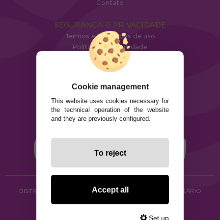
Contato
SEGURANÇA E PRIVACIDADE
Termos e condições de uso
Política de privacidade
Política de cookies
Cookie management
This website uses cookies necessary for
the technical operation of the website
and they are previously configured.
To reject
Accept all
DISTRIBUIÇÃO DE ALIMENTOS ORGÂNICOS E HERBORÁRIO
Copyright © 2026 ·
www.ecocash.pt
·
Ecocash Productos Orgánicos S.C
Set up