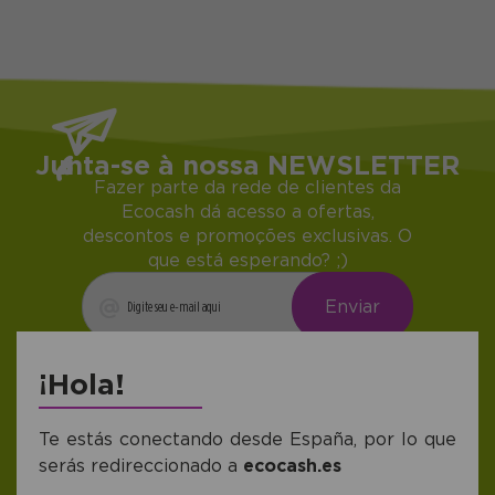
Junta-se à nossa NEWSLETTER
Fazer parte da rede de clientes da
Ecocash dá acesso a ofertas,
descontos e promoções exclusivas. O
que está esperando? ;)
Me gustaría recibir descuentos exclusivos,
¡Hola!
novedades y tendencias por e-mail. Puedo
darme de baja cuando quiera según lo
recogido en la
Política de Publicidad
.
Te estás conectando desde España, por lo que
serás redireccionado a
ecocash.es