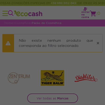
OSSAS CONDIÇÕES ESPECIAIS EM
+34 986 302 343
(DE 09:00 ÀS 14:00
entrar
:
0
na
conta
Home
>
Cosmética
>
Packs de Cosmética
Não existe nenhum produto que
corresponda ao filtro selecionado.
Ver todas as
Marcas