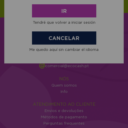
IR
Tendré que volver a iniciar sesión
CANCELAR
C/ Cunchido nº 1 - Darbo 36940
Me quedo aquí sin cambiar el idioma
Cangas Pontevedra
+34 986 302 343
604 034 204
comercial@ecocash.pt
NÓS
Quem somos
Info
ATENDIMENTO AO CLIENTE
Envios e devoluções
Métodos de pagamento
Perguntas frequentes