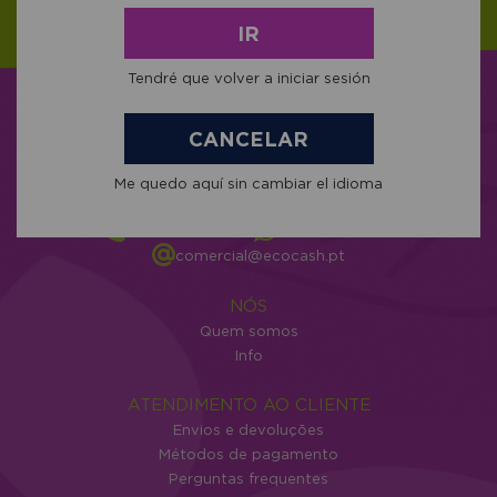
IR
Tendré que volver a iniciar sesión
CANCELAR
C/ Cunchido nº 1 - Darbo 36940
Me quedo aquí sin cambiar el idioma
Cangas Pontevedra
+34 986 302 343
604 034 204
comercial@ecocash.pt
NÓS
Quem somos
Info
ATENDIMENTO AO CLIENTE
Envios e devoluções
Métodos de pagamento
Perguntas frequentes