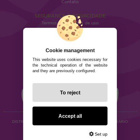
Contato
SEGURANÇA E PRIVACIDADE
Termos e condições de uso
Política de privacidade
Política de cookies
Cookie management
This website uses cookies necessary for
the technical operation of the website
and they are previously configured.
To reject
Accept all
DISTRIBUIÇÃO DE ALIMENTOS ORGÂNICOS E HERBORÁRIO
Copyright © 2026 ·
www.ecocash.pt
Set up
·
Ecocash Productos Orgánicos S.C