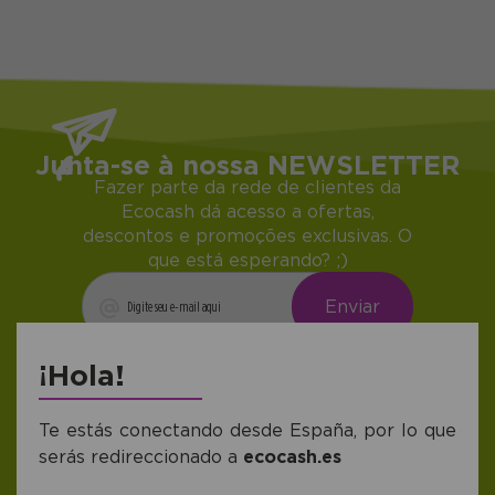
Junta-se à nossa NEWSLETTER
Fazer parte da rede de clientes da
Ecocash dá acesso a ofertas,
descontos e promoções exclusivas. O
que está esperando? ;)
Me gustaría recibir descuentos exclusivos,
¡Hola!
novedades y tendencias por e-mail. Puedo
darme de baja cuando quiera según lo
recogido en la
Política de Publicidad
.
Te estás conectando desde España, por lo que
serás redireccionado a
ecocash.es