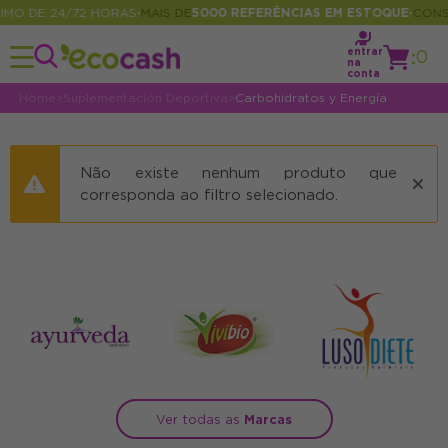
MO DE 24/72 HORAS
MAIS DE
5000 REFERÊNCIAS EM ESTOQUE
CONSU
•
•
entrar
:
0
na
conta
Home
>
Suplementación Deportiva
>
Carbohidratos y Energía
Não existe nenhum produto que
corresponda ao filtro selecionado.
Ver todas as
Marcas