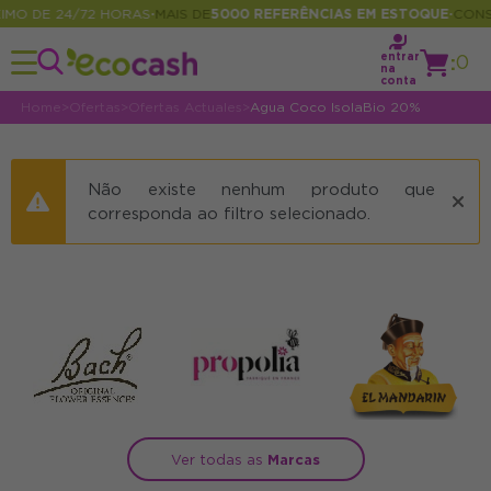
MO DE 24/72 HORAS
MAIS DE
5000 REFERÊNCIAS EM ESTOQUE
CONSU
•
•
entrar
:
0
na
conta
Home
>
Ofertas
>
Ofertas Actuales
>
Agua Coco IsolaBio 20%
Não existe nenhum produto que
corresponda ao filtro selecionado.
Ver todas as
Marcas