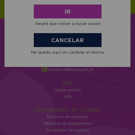
IR
Tendré que volver a iniciar sesión
CANCELAR
C/ Cunchido nº 1 - Darbo 36940
Me quedo aquí sin cambiar el idioma
Cangas Pontevedra
+34 986 302 343
604 034 204
comercial@ecocash.pt
NÓS
Quem somos
Info
ATENDIMENTO AO CLIENTE
Envios e devoluções
Métodos de pagamento
Perguntas frequentes