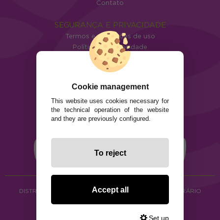
Contato
SEGURANÇA E PRIVACIDADE
Termos e condições de uso
Política de privacidade
Política de cookies
Cookie management
This website uses cookies necessary for
the technical operation of the website
and they are previously configured.
To reject
Accept all
DISTRIBUIÇÃO DE ALIMENTOS ORGÂNICOS E HERBORÁRIO
Copyright © 2026 ·
www.ecocash.pt
·
Ecocash Productos Orgánicos S.C
Set up