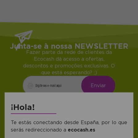
Junta-se à nossa NEWSLETTER
Fazer parte da rede de clientes da
Ecocash dá acesso a ofertas,
descontos e promoções exclusivas. O
que está esperando? ;)
Me gustaría recibir descuentos exclusivos,
¡Hola!
novedades y tendencias por e-mail. Puedo
darme de baja cuando quiera según lo
recogido en la
Política de Publicidad
.
Te estás conectando desde España, por lo que
serás redireccionado a
ecocash.es