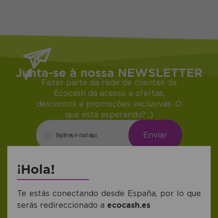
Junta-se à nossa NEWSLETTER
Fazer parte da rede de clientes da
Ecocash dá acesso a ofertas,
descontos e promoções exclusivas. O
que está esperando? ;)
Me gustaría recibir descuentos exclusivos,
¡Hola!
novedades y tendencias por e-mail. Puedo
darme de baja cuando quiera según lo
recogido en la
Política de Publicidad
.
Te estás conectando desde España, por lo que
serás redireccionado a
ecocash.es