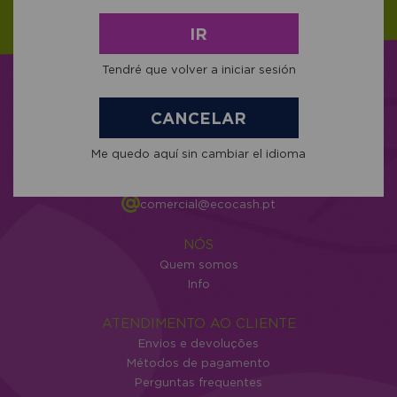
IR
Tendré que volver a iniciar sesión
CANCELAR
C/ Cunchido nº 1 - Darbo 36940
Me quedo aquí sin cambiar el idioma
Cangas Pontevedra
+34 986 302 343
604 034 204
comercial@ecocash.pt
NÓS
Quem somos
Info
ATENDIMENTO AO CLIENTE
Envios e devoluções
Métodos de pagamento
Perguntas frequentes