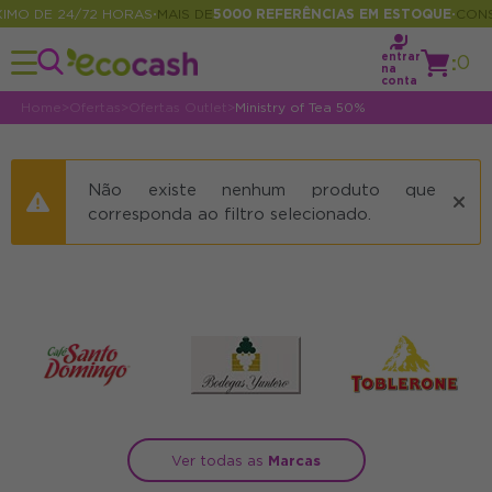
MO DE 24/72 HORAS
MAIS DE
5000 REFERÊNCIAS EM ESTOQUE
CONSU
•
•
entrar
:
0
na
conta
Home
>
Ofertas
>
Ofertas Outlet
>
Ministry of Tea 50%
Não existe nenhum produto que
corresponda ao filtro selecionado.
Ver todas as
Marcas