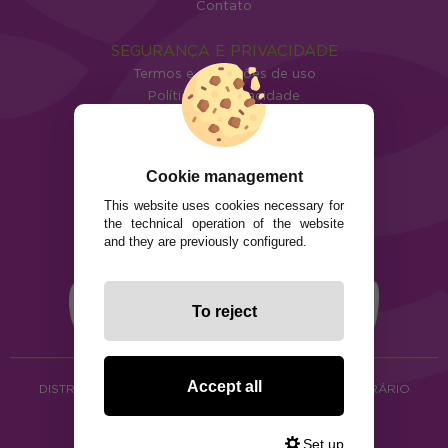
Contato
SEGURANÇA E PRIVACIDADE
Termos e condições de uso
Política de privacidade
Política de cookies
Cookie management
This website uses cookies necessary for
the technical operation of the website
and they are previously configured.
To reject
Accept all
DISTRIBUIÇÃO DE ALIMENTOS ORGÂNICOS E HERBORÁRIO
Copyright © 2026 ·
www.ecocash.pt
·
Ecocash Productos Orgánicos S.C
Set up