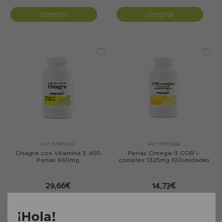
comprar
comprar
Ref: MMEN022
Ref: MMEN999
Onagra con Vitamina E 450
Perlas Omega-3 COR i-
Perlas 660mg
complex 1325mg 100unidades
29,66€
14,73€
comprar
comprar
¡Hola!