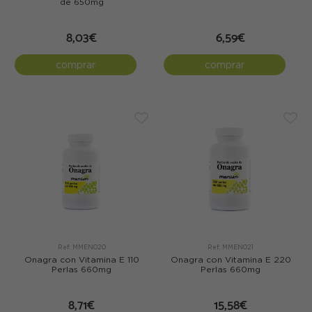
de 650mg
8,03€
6,59€
comprar
comprar
Ref: MMEN020
Ref: MMEN021
Onagra con Vitamina E 110
Onagra con Vitamina E 220
Perlas 660mg
Perlas 660mg
8,71€
15,58€