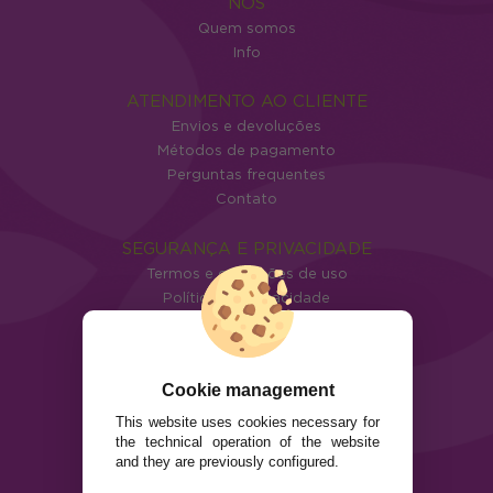
NÓS
Quem somos
Info
ATENDIMENTO AO CLIENTE
Envios e devoluções
Métodos de pagamento
Perguntas frequentes
Contato
SEGURANÇA E PRIVACIDADE
Termos e condições de uso
Política de privacidade
Política de cookies
Cookie management
This website uses cookies necessary for
the technical operation of the website
and they are previously configured.