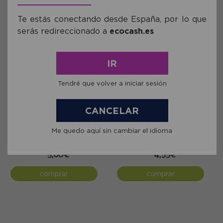
Te estás conectando desde España, por lo que
serás redireccionado a
ecocash.es
IR
Tendré que volver a iniciar sesión
CANCELAR
Ref: MMEN998
Ref: MMEN0111
Perlas Omega-3 COR i-
Zinc 30 cápsulas 275mg
complex 1325mg 30unidades
Me quedo aquí sin cambiar el idioma
5,60€
4,55€
comprar
comprar