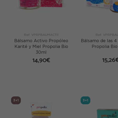
Ref: VPRPBAUMACTI1
Ref: VPRPBA
Bálsamo Activo Propóleo
Bálsamo de las 4
Karité y Miel Propolia Bio
Propolia Bi
30ml
15,26
14,90€
co
comprar
3+1
3+1