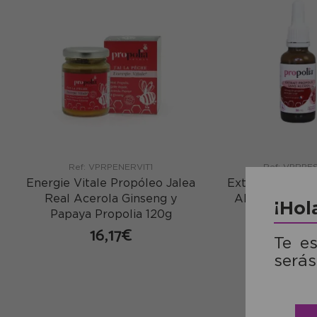
Ref: VPRPENERVIT1
Ref: VPRPE
Energie Vitale Propóleo Jalea
Extracto de Pro
Real Acerola Ginseng y
Alcohol Propo
¡Hol
Papaya Propolia 120g
15,06
16,17€
Te e
serás
co
comprar