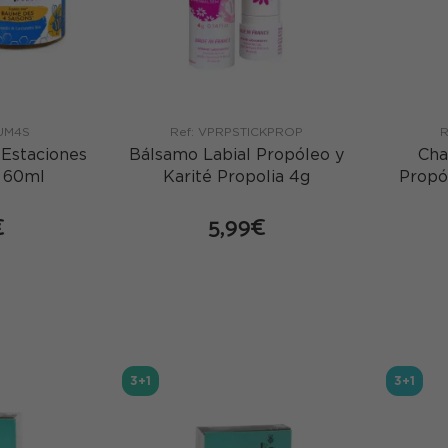
UM4S
Ref: VPRPSTICKPROP
R
 Estaciones
Bálsamo Labial Propóleo y
Cha
o 60ml
Karité Propolia 4g
Propó
€
5,99€
mprar
comprar
3+1
3+1