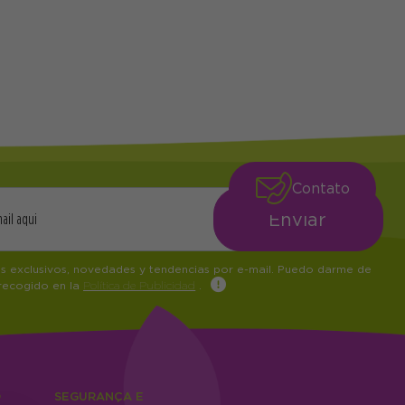
Contato
os exclusivos, novedades y tendencias por e-mail. Puedo darme de
 recogido en la
Política de Publicidad
.
O
SEGURANÇA E