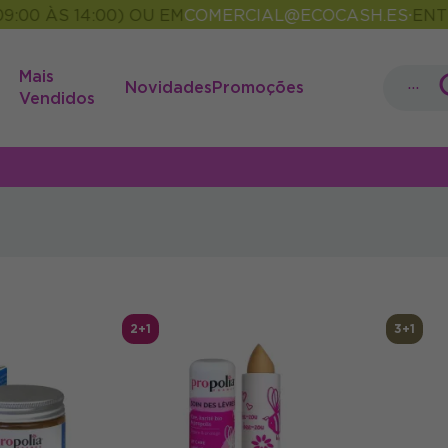
ÀS 14:00) OU EM
COMERCIAL@ECOCASH.ES
ENTREGA
•
Mais
...
Novidades
Promoções
Vendidos
2+1
3+1