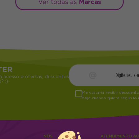
Marcas
Ver todas as
TER
á acesso a ofertas, descontos
? ;)
Me gustaría recibir descuent
baja cuando quiera según lo
NÓS
ATENDIMENTO A