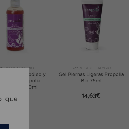
ef: VPRPGELINTIBIO
Ref: VPRPGELJAMBIO
timo con Propóleo y
Gel Piernas Ligeras Propolia
l del Té Propolia
Bio 75ml
opolia Bio 200ml
14,63€
15,42€
o que
comprar
comprar