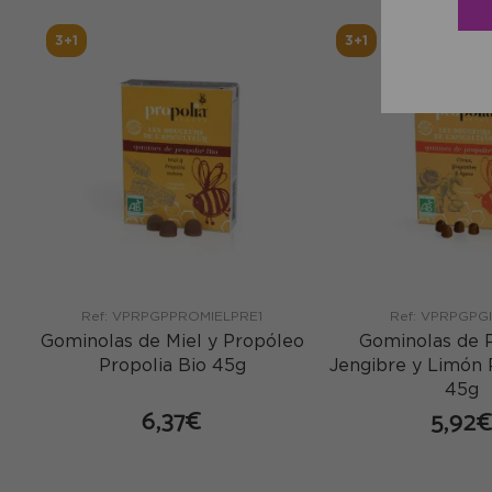
3+1
3+1
Ref: VPRPGPPROMIELPRE1
Ref: VPRPGPG
Gominolas de Miel y Propóleo
Gominolas de 
Propolia Bio 45g
Jengibre y Limón 
45g
6,37€
5,92
comprar
co