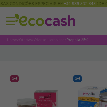
ONDIÇÕES ESPECIAIS EM
+34 986 302 343
(DE 09:00 
Home
>
Ofertas
>
Ofertas Herbolario
>
Propolia 25%
2+1
2+1