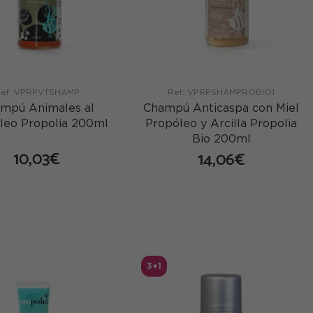
ef: VPRPVTSHAMP
Ref: VPRPSHAMPROBIO1
mpú Animales al
Champú Anticaspa con Miel
leo Propolia 200ml
Propóleo y Arcilla Propolia
Bio 200ml
10,03€
14,06€
comprar
comprar
3+1