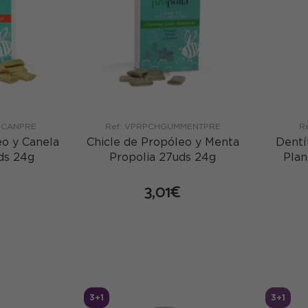
MCANPRE
Ref: VPRPCHGUMMENTPRE
R
eo y Canela
Chicle de Propóleo y Menta
Dentí
ds 24g
Propolia 27uds 24g
Plan
3,01€
mprar
comprar
3+1
3+1