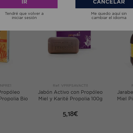
IR
CANCELAR
3+1
2+1
Tendré que volver a
Me quedo aquí sin
iniciar sesión
cambiar el idioma
INPRE1
Ref: VPRPSAVACTI1
Propóleo
Jabón Activo con Propóleo
Jarabe
Propolia Bio
Miel y Karité Propolia 100g
Miel P
5,18€
€
comprar
mprar