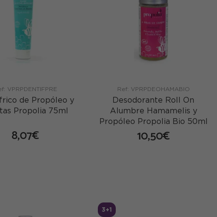
ef: VPRPDENTIFPRE
Ref: VPRPDEOHAMABIO
frico de Propóleo y
Desodorante Roll On
tas Propolia 75ml
Alumbre Hamamelis y
Propóleo Propolia Bio 50ml
8,07€
10,50€
comprar
comprar
3+1