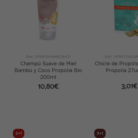
Ref: VPRPSHAMIELBIO1
Ref: VPRPCHGU
Champú Suave de Miel
Chicle de Propól
Bambú y Coco Propolia Bio
Propolia 27u
200ml
3,01€
10,80€
co
comprar
2+1
3+1