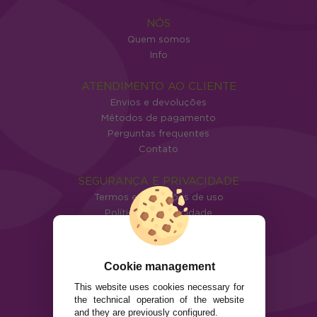
NÓS
Quem somos
Info
ATENDIMENTO AO CLIENTE
Envios e devoluções
Métodos de pagamento
Perguntas frequentes
Contato
SEGURANÇA E PRIVACIDADE
Termos e condições de uso
Política de privacidade
Política de cookies
Cookie management
This website uses cookies necessary for
the technical operation of the website
and they are previously configured.