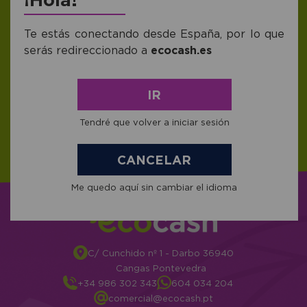
Te estás conectando desde España, por lo que
serás redireccionado a
ecocash.es
Me gustaría recibir descuentos exclusivos,
novedades y tendencias por e-mail. Puedo
darme de baja cuando quiera según lo
recogido en la
Política de Publicidad
.
IR
Tendré que volver a iniciar sesión
CANCELAR
Me quedo aquí sin cambiar el idioma
C/ Cunchido nº 1 - Darbo 36940
Cangas Pontevedra
+34 986 302 343
604 034 204
comercial@ecocash.pt