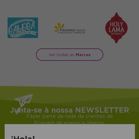
Ver todas as
Marcas
Junta-se à nossa NEWSLETTER
Fazer parte da rede de clientes da
Ecocash dá acesso a ofertas,
descontos e promoções exclusivas. O
que está esperando? ;)
¡Hola!